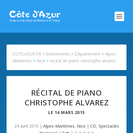
COTE.AZUR.FR
>
Evénements
>
Département
>
Alpes-
Maritimes
>
Nice
>
récital de piano christophe alvarez
RÉCITAL DE PIANO
CHRISTOPHE ALVAREZ
LE
14 MARS 2015
24 avril 2015
|
Alpes-Maritimes
,
Nice
|
CD
,
Spectacles
musicaux
|
0
|