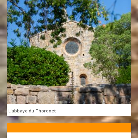
L'abbaye du Thoronet