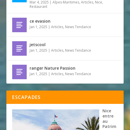
Mar 4, 2025
|
Alpes-Maritimes
,
Articles
,
Nice
,
Restaurant
ce evasion
Jan 1, 2025
|
Articles
,
News Tendance
jetscool
Jan 1, 2025
|
Articles
,
News Tendance
ranger Nature Passion
Jan 1, 2025
|
Articles
,
News Tendance
ESCAPADES
Nice
entre
au
Patrim