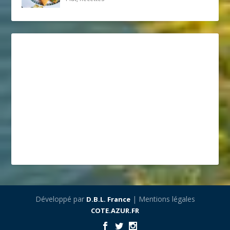
Développé par
| Mentions légales
D.B.L. France
COTE.AZUR.FR