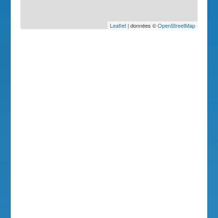
Leaflet
| données ©
OpenStreetMap