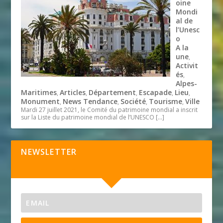
oine
Mondi
al de
l’Unesc
o
A la
une
,
Activit
és
,
Alpes-
Maritimes
Articles
Département
Escapade
Lieu
,
,
,
,
,
Monument
News Tendance
Société
Tourisme
Ville
,
,
,
,
Mardi 27 juillet 2021, le Comité du patrimoine mondial a inscrit
sur la Liste du patrimoine mondial de l’UNESCO
[…]
NEWSLETTER