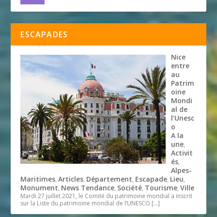
ESCAPADES
Nice
entre
au
Patrim
oine
Mondi
al de
l’Unesc
o
A la
une
,
Activit
és
,
Alpes-
Maritimes
Articles
Département
Escapade
Lieu
,
,
,
,
,
Monument
News Tendance
Société
Tourisme
Ville
,
,
,
,
Mardi 27 juillet 2021, le Comité du patrimoine mondial a inscrit
sur la Liste du patrimoine mondial de l’UNESCO
[…]