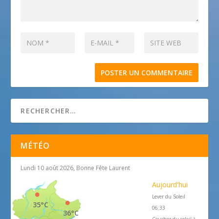
MÉTÉO
Lundi 10 août 2026, Bonne Fête Laurent
Aujourd'hui
Lever du Soleil
35°C
06:33
36°C
Coucher du soleil à