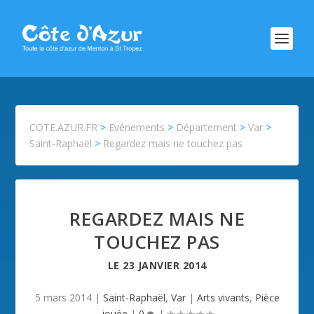
COTE.AZUR.FR
>
Evénements
>
Département
>
Var
>
Saint-Raphaël
>
Regardez mais ne touchez pas
REGARDEZ MAIS NE
TOUCHEZ PAS
LE
23 JANVIER 2014
5 mars 2014
|
Saint-Raphaël
,
Var
|
Arts vivants
,
Pièce
jouée
|
0
|