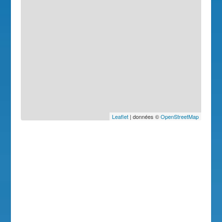
Leaflet
| données ©
OpenStreetMap