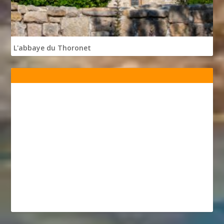
L'abbaye du Thoronet