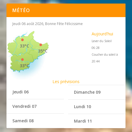
MÉTÉO
Jeudi 06 août 2026, Bonne Fête Félicissime
Aujourd'hui
Lever du Soleil
33°C
06:28
35°C
Coucher du soleil à
20:44
33°C
Les prévisions
Jeudi 06
Dimanche 09
Vendredi 07
Lundi 10
Samedi 08
Mardi 11