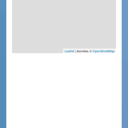
Leaflet
| données ©
OpenStreetMap