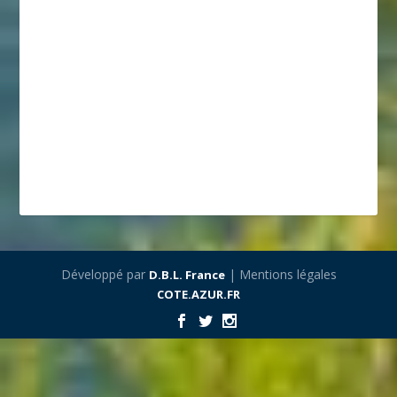
Développé par
| Mentions légales
D.B.L. France
COTE.AZUR.FR