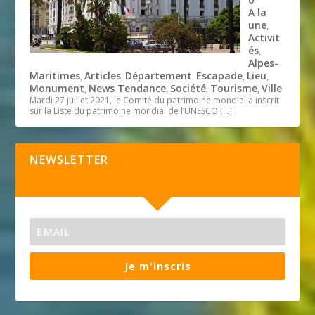
A la
une
,
Activit
és
,
Alpes-
Maritimes
Articles
Département
Escapade
Lieu
,
,
,
,
,
Monument
News Tendance
Société
Tourisme
Ville
,
,
,
,
Mardi 27 juillet 2021, le Comité du patrimoine mondial a inscrit
sur la Liste du patrimoine mondial de l’UNESCO
[…]
NEWSLETTER
Je m'inscris