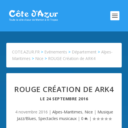
COTE.AZUR.FR
>
Evénements
>
Département
>
Alpes-
Maritimes
>
Nice
>
ROUGE Création de ARK4
ROUGE CRÉATION DE ARK4
LE
24 SEPTEMBRE 2016
4 novembre 2016
|
Alpes-Maritimes
,
Nice
|
Musique
Jazz/Blues
,
Spectacles musicaux
|
0
|