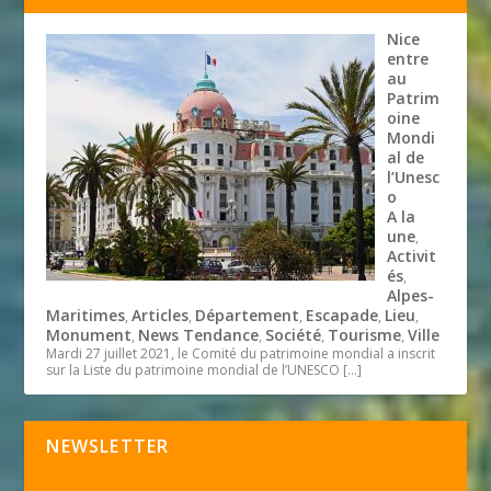
Nice
entre
au
Patrim
oine
Mondi
al de
l’Unesc
o
A la
une
,
Activit
és
,
Alpes-
Maritimes
Articles
Département
Escapade
Lieu
,
,
,
,
,
Monument
News Tendance
Société
Tourisme
Ville
,
,
,
,
Mardi 27 juillet 2021, le Comité du patrimoine mondial a inscrit
sur la Liste du patrimoine mondial de l’UNESCO
[…]
NEWSLETTER