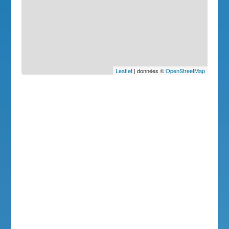
Leaflet
| données ©
OpenStreetMap