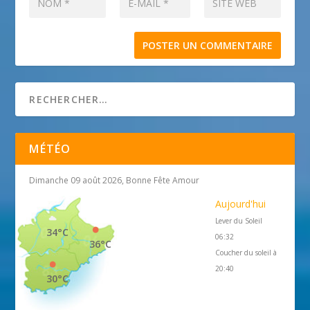
MÉTÉO
Dimanche 09 août 2026, Bonne Fête Amour
Aujourd'hui
Lever du Soleil
34°C
06:32
36°C
Coucher du soleil à
20:40
30°C