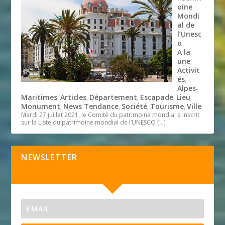
oine
Mondi
al de
l’Unesc
o
A la
une
,
Activit
és
,
Alpes-
Maritimes
Articles
Département
Escapade
Lieu
,
,
,
,
,
Monument
News Tendance
Société
Tourisme
Ville
,
,
,
,
Mardi 27 juillet 2021, le Comité du patrimoine mondial a inscrit
sur la Liste du patrimoine mondial de l’UNESCO
[…]
NEWSLETTER