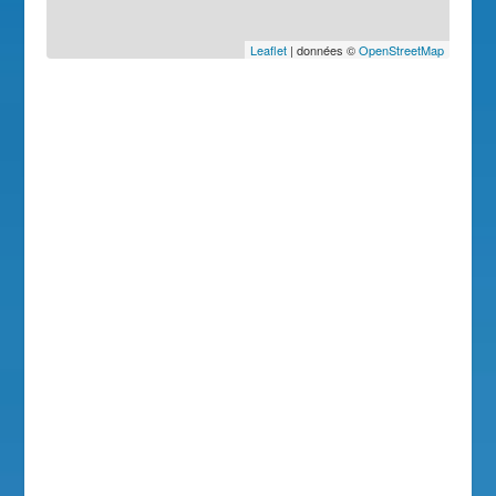
Leaflet
| données ©
OpenStreetMap