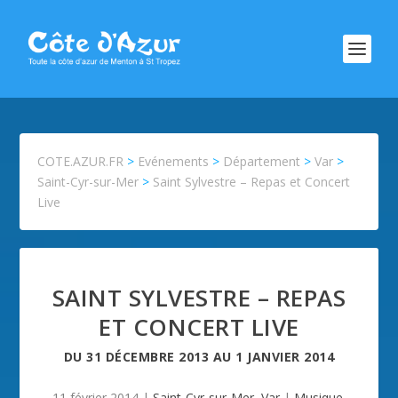
COTE.AZUR.FR
>
Evénements
>
Département
>
Var
>
Saint-Cyr-sur-Mer
>
Saint Sylvestre – Repas et Concert
Live
SAINT SYLVESTRE – REPAS
ET CONCERT LIVE
DU
31 DÉCEMBRE 2013
AU
1 JANVIER 2014
11 février 2014
|
Saint-Cyr-sur-Mer
,
Var
|
Musique
,