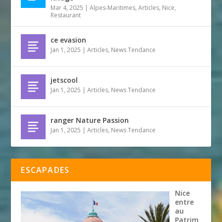
Mar 4, 2025
|
Alpes-Maritimes
,
Articles
,
Nice
,
Restaurant
ce evasion
Jan 1, 2025
|
Articles
,
News Tendance
jetscool
Jan 1, 2025
|
Articles
,
News Tendance
ranger Nature Passion
Jan 1, 2025
|
Articles
,
News Tendance
ESCAPADES
Nice
entre
au
Patrim