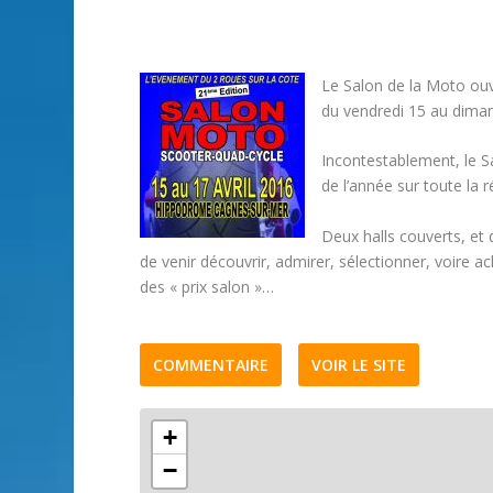
Le Salon de la Moto ouv
du vendredi 15 au diman
Incontestablement, le S
de l’année sur toute la
Deux halls couverts, et 
de venir découvrir, admirer, sélectionner, voire 
des « prix salon »…
COMMENTAIRE
VOIR LE SITE
+
−