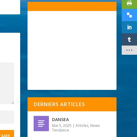
DERNIERS ARTICLES
DANSEA
Mai 5, 2025
|
Articles
,
News
Tendance