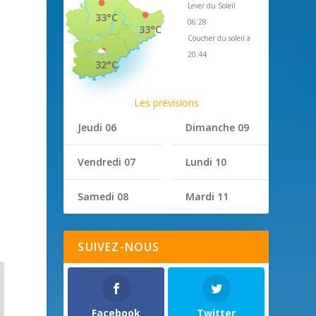
Lever du Soleil
33°C
06:28
33°C
Coucher du soleil à
20:44
32°C
Les prévisions
Jeudi 06
Dimanche 09
Vendredi 07
Lundi 10
Samedi 08
Mardi 11
SUIVEZ-NOUS
Facebook
Twitter