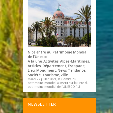
Nice entre au Patrimoine Mondial
de l’Unesco
A la une
Activités
Alpes-Maritimes
,
,
,
Articles
Département
Escapade
,
,
,
Lieu
Monument
News Tendance
,
,
,
Société
Tourisme
Ville
,
,
Mardi 27 juillet 2021, le Comité du
patrimoine mondial a inscrit sur la Liste du
patrimoine mondial de l’UNESCO
[…]
NEWSLETTER