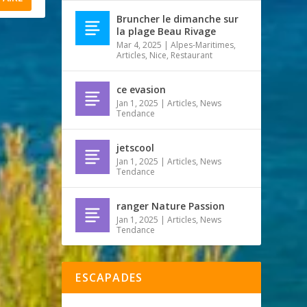
Bruncher le dimanche sur
la plage Beau Rivage
Mar 4, 2025
|
Alpes-Maritimes
,
Articles
,
Nice
,
Restaurant
ce evasion
Jan 1, 2025
|
Articles
,
News
Tendance
jetscool
Jan 1, 2025
|
Articles
,
News
Tendance
ranger Nature Passion
Jan 1, 2025
|
Articles
,
News
Tendance
ESCAPADES