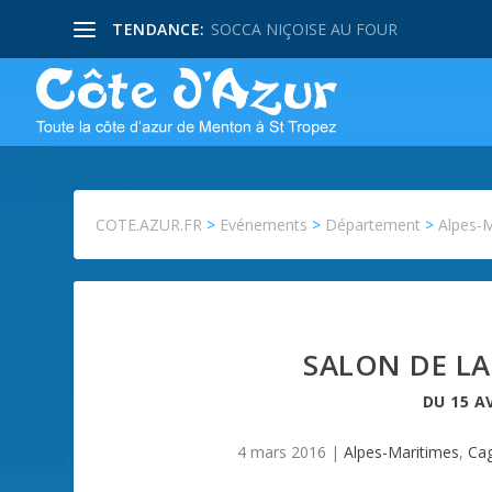
TENDANCE:
SOCCA NIÇOISE AU FOUR
COTE.AZUR.FR
>
Evénements
>
Département
>
Alpes-
SALON DE L
DU
15 A
4 mars 2016
|
Alpes-Maritimes
,
Ca