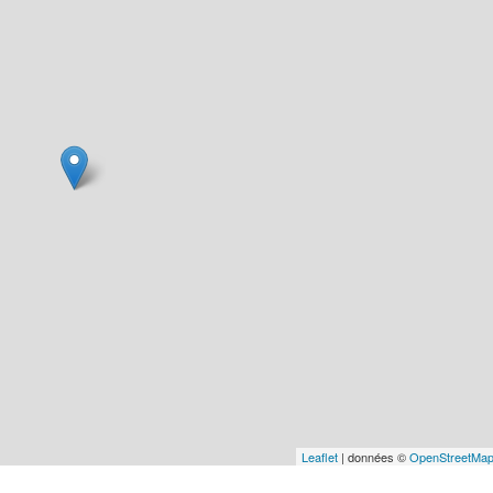
Leaflet
| données ©
OpenStreetMa