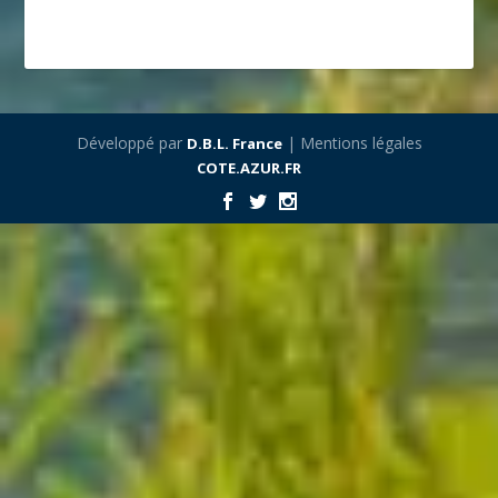
Développé par
| Mentions légales
D.B.L. France
COTE.AZUR.FR