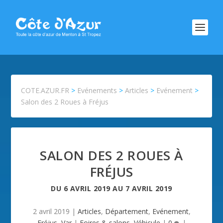
COTE.AZUR.FR
>
Evénements
>
Articles
>
Evénement
>
Salon des 2 Roues à Fréjus
SALON DES 2 ROUES À
FRÉJUS
DU
6 AVRIL 2019
AU
7 AVRIL 2019
2 avril 2019
|
Articles
,
Département
,
Evénement
,
Fréjus
,
Var
|
Foires & salons
,
Véhicule
|
0
|