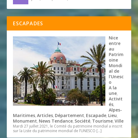
ESCAPADES
Nice
entre
au
Patrim
oine
Mondi
al de
l’Unesc
o
A la
une
,
Activit
és
,
Alpes-
Maritimes
Articles
Département
Escapade
Lieu
,
,
,
,
,
Monument
News Tendance
Société
Tourisme
Ville
,
,
,
,
Mardi 27 juillet 2021, le Comité du patrimoine mondial a inscrit
sur la Liste du patrimoine mondial de l’UNESCO
[…]