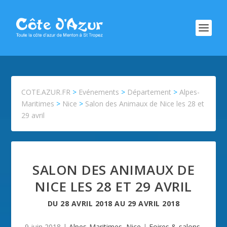
COTE.AZUR.FR
>
Evénements
>
Département
>
Alpes-
Maritimes
>
Nice
>
Salon des Animaux de Nice les 28 et
29 avril
SALON DES ANIMAUX DE
NICE LES 28 ET 29 AVRIL
DU
28 AVRIL 2018
AU
29 AVRIL 2018
9 juin 2018
|
Alpes-Maritimes
,
Nice
|
Foires & salons
,