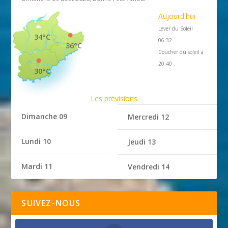
Aujourd'hui
Lever du Soleil
34°C
06:32
36°C
Coucher du soleil à
20:40
30°C
Les prévisions
Dimanche 09
Mercredi 12
Lundi 10
Jeudi 13
Mardi 11
Vendredi 14
SUIVEZ-NOUS