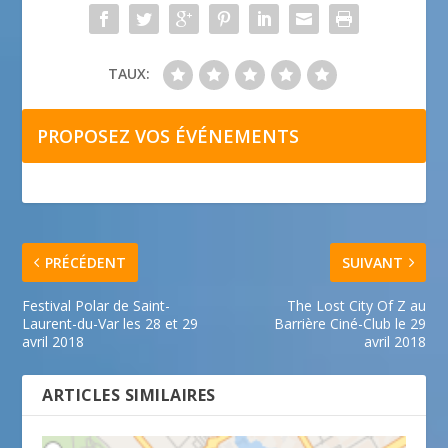
TAUX:
PROPOSEZ VOS ÉVÉNEMENTS
PRÉCÉDENT
SUIVANT
Festival Polar de Saint-
The Lost City Of Z au
Laurent-du-Var les 28 et 29
Barrière Ciné-Club le 29
avril 2018
avril 2018
ARTICLES SIMILAIRES