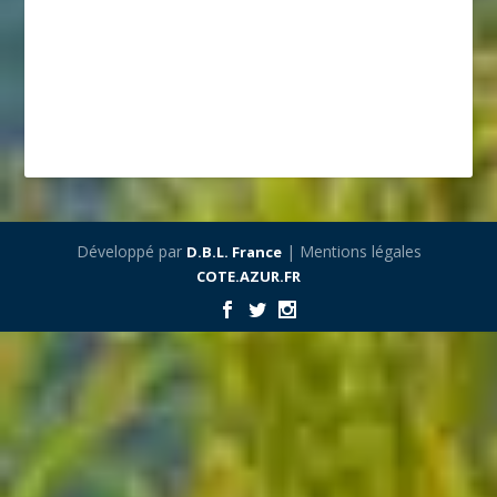
Développé par
| Mentions légales
D.B.L. France
COTE.AZUR.FR