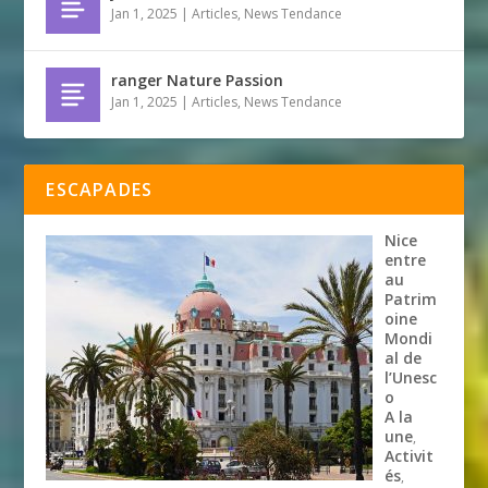
Jan 1, 2025
|
Articles
,
News Tendance
ranger Nature Passion
Jan 1, 2025
|
Articles
,
News Tendance
ESCAPADES
Nice
entre
au
Patrim
oine
Mondi
al de
l’Unesc
o
A la
une
,
Activit
és
,