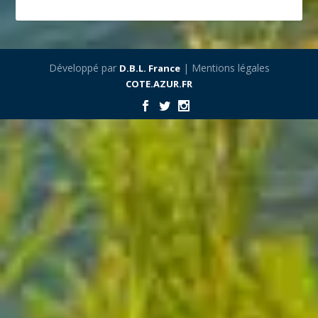
Développé par
| Mentions légales
D.B.L. France
COTE.AZUR.FR