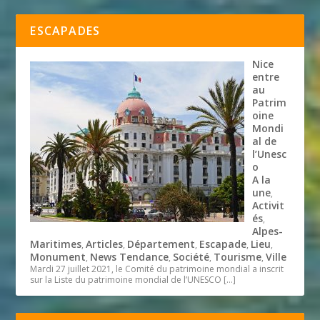
ESCAPADES
Nice
entre
au
Patrim
oine
Mondi
al de
l’Unesc
o
A la
une
,
Activit
és
,
Alpes-
Maritimes
Articles
Département
Escapade
Lieu
,
,
,
,
,
Monument
News Tendance
Société
Tourisme
Ville
,
,
,
,
Mardi 27 juillet 2021, le Comité du patrimoine mondial a inscrit
sur la Liste du patrimoine mondial de l’UNESCO
[…]