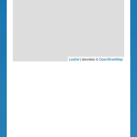
Leaflet
| données ©
OpenStreetMap