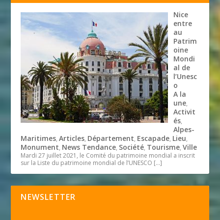
Nice
entre
au
Patrim
oine
Mondi
al de
l’Unesc
o
A la
une
,
Activit
és
,
Alpes-
Maritimes
Articles
Département
Escapade
Lieu
,
,
,
,
,
Monument
News Tendance
Société
Tourisme
Ville
,
,
,
,
Mardi 27 juillet 2021, le Comité du patrimoine mondial a inscrit
sur la Liste du patrimoine mondial de l’UNESCO
[…]
NEWSLETTER