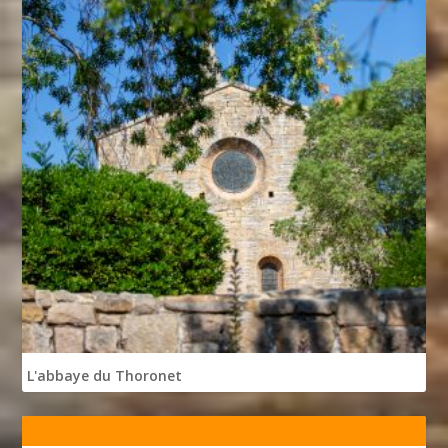
L'abbaye du Thoronet