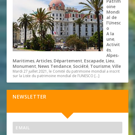
Patrim
oine
Mondi
al de
l’Unesc
o
A la
une
,
Activit
és
,
Alpes-
Maritimes
Articles
Département
Escapade
Lieu
,
,
,
,
,
Monument
News Tendance
Société
Tourisme
Ville
,
,
,
,
Mardi 27 juillet 2021, le Comité du patrimoine mondial a inscrit
sur la Liste du patrimoine mondial de l’UNESCO
[…]
NEWSLETTER