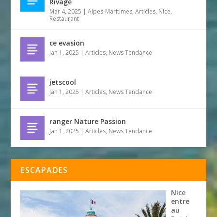
Rivage
Mar 4, 2025
|
Alpes-Maritimes
,
Articles
,
Nice
,
Restaurant
ce evasion
Jan 1, 2025
|
Articles
,
News Tendance
jetscool
Jan 1, 2025
|
Articles
,
News Tendance
ranger Nature Passion
Jan 1, 2025
|
Articles
,
News Tendance
ESCAPADES
Nice
entre
au