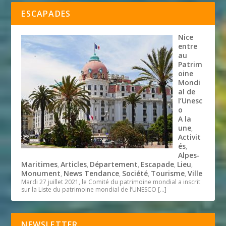
ESCAPADES
Nice
entre
au
Patrim
oine
Mondi
al de
l’Unesc
o
A la
une
,
Activit
és
,
Alpes-
Maritimes
Articles
Département
Escapade
Lieu
,
,
,
,
,
Monument
News Tendance
Société
Tourisme
Ville
,
,
,
,
Mardi 27 juillet 2021, le Comité du patrimoine mondial a inscrit
sur la Liste du patrimoine mondial de l’UNESCO
[…]
NEWSLETTER