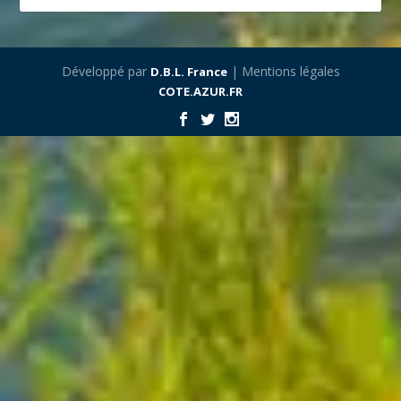
Développé par
| Mentions légales
D.B.L. France
COTE.AZUR.FR