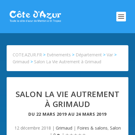
COTE.AZUR.FR
>
Evénements
>
Département
>
Var
>
Grimaud
>
Salon La Vie Autrement à Grimaud
SALON LA VIE AUTREMENT
À GRIMAUD
DU
22 MARS 2019
AU
24 MARS 2019
12 décembre 2018
|
Grimaud
|
Foires & salons
,
Salon
|
0
|