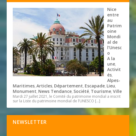
Nice
entre
au
Patrim
oine
Mondi
al de
l’Unesc
o
A la
une
,
Activit
és
,
Alpes-
Maritimes
Articles
Département
Escapade
Lieu
,
,
,
,
,
Monument
News Tendance
Société
Tourisme
Ville
,
,
,
,
Mardi 27 juillet 2021, le Comité du patrimoine mondial a inscrit
sur la Liste du patrimoine mondial de l’UNESCO
[…]
NEWSLETTER