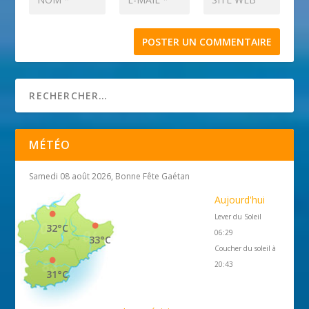
MÉTÉO
Samedi 08 août 2026, Bonne Fête Gaétan
Aujourd'hui
Lever du Soleil
32°C
06:29
33°C
Coucher du soleil à
20:43
31°C