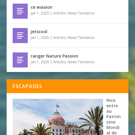
ce evasion
Jan 1, 2025
|
Articles
,
News Tendance
jetscool
Jan 1, 2025
|
Articles
,
News Tendance
ranger Nature Passion
Jan 1, 2025
|
Articles
,
News Tendance
ESCAPADES
Nice
entre
au
Patrim
oine
Mondi
al de