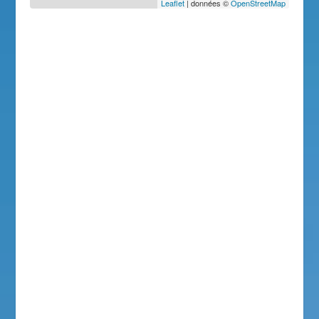
Leaflet
| données ©
OpenStreetMap