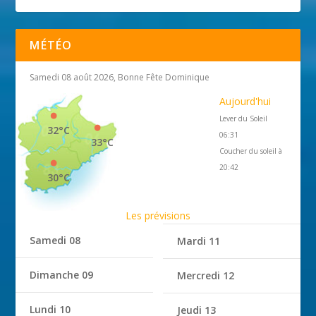
MÉTÉO
Samedi 08 août 2026, Bonne Fête Dominique
Aujourd'hui
Lever du Soleil
32°C
06:31
33°C
Coucher du soleil à
20:42
30°C
Les prévisions
Samedi 08
Mardi 11
Dimanche 09
Mercredi 12
Lundi 10
Jeudi 13