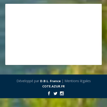
Développé par
| Mentions légales
D.B.L. France
COTE.AZUR.FR