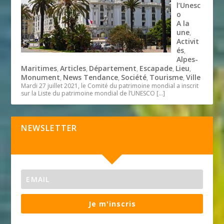
l’Unesc
o
A la
une
,
Activit
és
,
Alpes-
Maritimes
Articles
Département
Escapade
Lieu
,
,
,
,
,
Monument
News Tendance
Société
Tourisme
Ville
,
,
,
,
Mardi 27 juillet 2021, le Comité du patrimoine mondial a inscrit
sur la Liste du patrimoine mondial de l’UNESCO
[…]
NEWSLETTER
Je m'inscris