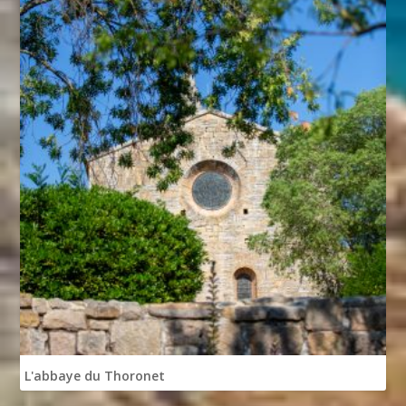
L'abbaye du Thoronet