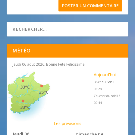
MÉTÉO
Jeudi 06 août 2026, Bonne Fête Félicissime
Aujourd'hui
Lever du Soleil
33°C
06:28
35°C
Coucher du soleil à
20:44
33°C
Les prévisions
Jeudi 06
Dimanche 09