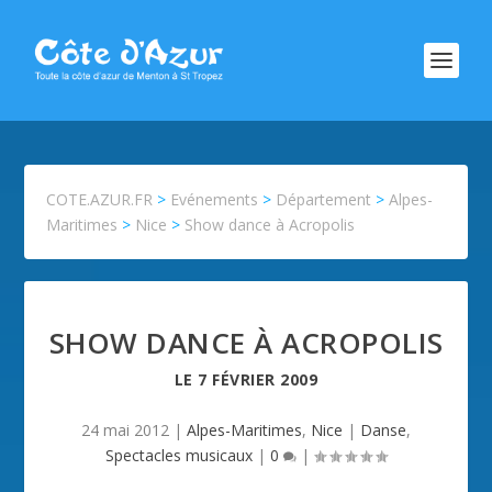
COTE.AZUR.FR
>
Evénements
>
Département
>
Alpes-
Maritimes
>
Nice
>
Show dance à Acropolis
SHOW DANCE À ACROPOLIS
LE
7 FÉVRIER 2009
24 mai 2012
|
Alpes-Maritimes
,
Nice
|
Danse
,
Spectacles musicaux
|
0
|