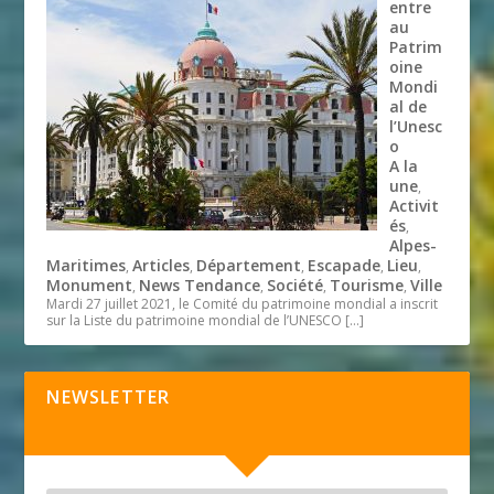
entre
au
Patrim
oine
Mondi
al de
l’Unesc
o
A la
une
,
Activit
és
,
Alpes-
Maritimes
Articles
Département
Escapade
Lieu
,
,
,
,
,
Monument
News Tendance
Société
Tourisme
Ville
,
,
,
,
Mardi 27 juillet 2021, le Comité du patrimoine mondial a inscrit
sur la Liste du patrimoine mondial de l’UNESCO
[…]
NEWSLETTER