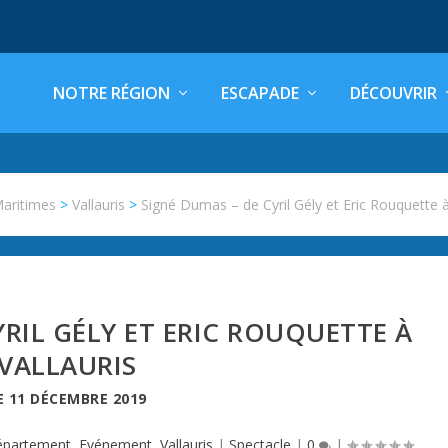
NOTRE RÉGION
ESCAPADE
DÉCOUVRIR
Maritimes
>
Vallauris
>
Signé Dumas – de Cyril Gély et Eric Rouquette à
YRIL GÉLY ET ERIC ROUQUETTE À
VALLAURIS
E
11 DÉCEMBRE 2019
épartement
,
Evénement
,
Vallauris
|
Spectacle
|
0
|