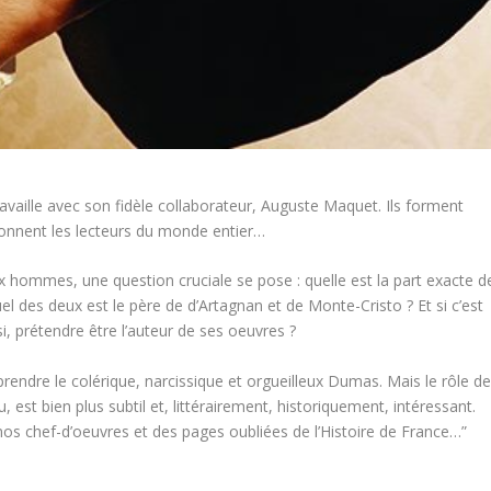
vaille avec son fidèle collaborateur, Auguste Maquet. Ils forment
ionnent les lecteurs du monde entier…
x hommes, une question cruciale se pose : quelle est la part exacte d
uel des deux est le père de d’Artagnan et de Monte-Cristo ? Et si c’est
i, prétendre être l’auteur de ses oeuvres ?
rendre le colérique, narcissique et orgueilleux Dumas. Mais le rôle d
st bien plus subtil et, littérairement, historiquement, intéressant.
nos chef-d’oeuvres et des pages oubliées de l’Histoire de France…”