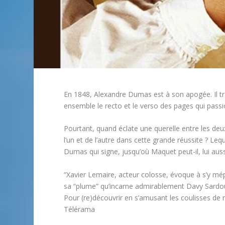
En 1848, Alexandre Dumas est à son apogée. Il tra
ensemble le recto et le verso des pages qui pass
Pourtant, quand éclate une querelle entre les deu
l’un et de l’autre dans cette grande réussite ? Leq
Dumas qui signe, jusqu’où Maquet peut-il, lui auss
“Xavier Lemaire, acteur colosse, évoque à s’y mép
sa “plume” qu’incarne admirablement Davy Sardou, e
Pour (re)découvrir en s’amusant les coulisses de 
Télérama