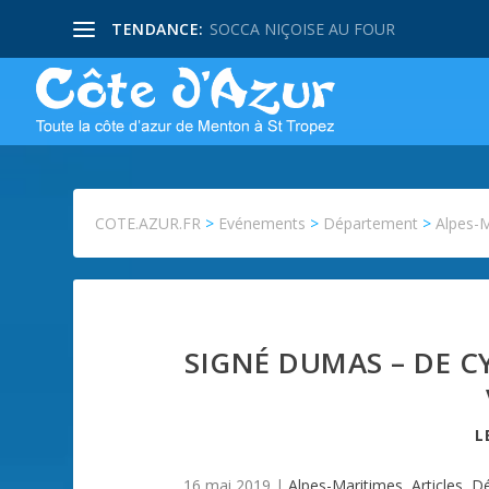
TENDANCE:
SOCCA NIÇOISE AU FOUR
COTE.AZUR.FR
>
Evénements
>
Département
>
Alpes-
SIGNÉ DUMAS – DE C
L
16 mai 2019
|
Alpes-Maritimes
,
Articles
,
D