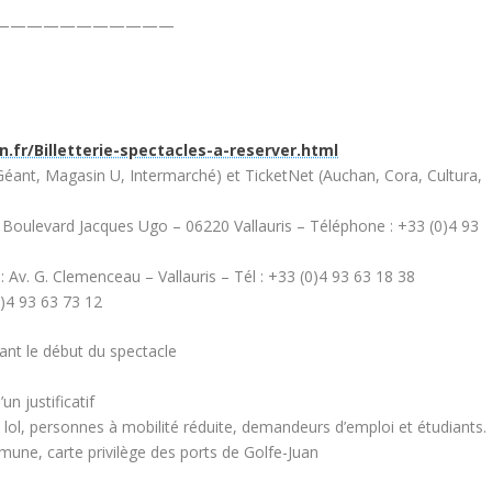
———————————
n.fr/Billetterie-spectacles-a-reserver.html
, Géant, Magasin U, Intermarché) et TicketNet (Auchan, Cora, Cultura,
ena, Boulevard Jacques Ugo – 06220 Vallauris – Téléphone : +33 (0)4 93
: Av. G. Clemenceau – Vallauris – Tél : +33 (0)4 93 63 18 38
0)4 93 63 73 12
vant le début du spectacle
un justificatif
e lol, personnes à mobilité réduite, demandeurs d’emploi et étudiants.
mmune, carte privilège des ports de Golfe-Juan