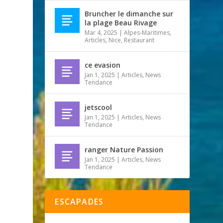
Bruncher le dimanche sur
la plage Beau Rivage
Mar 4, 2025
|
Alpes-Maritimes
,
Articles
,
Nice
,
Restaurant
ce evasion
Jan 1, 2025
|
Articles
,
News
Tendance
jetscool
Jan 1, 2025
|
Articles
,
News
Tendance
ranger Nature Passion
Jan 1, 2025
|
Articles
,
News
Tendance
ESCAPADES