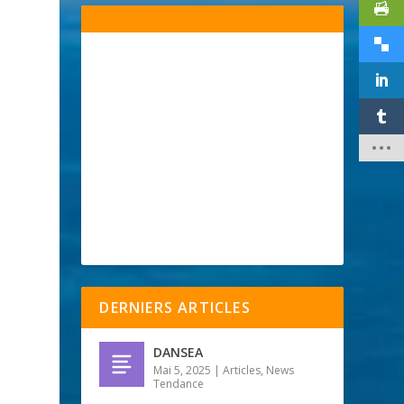
DERNIERS ARTICLES
DANSEA
Mai 5, 2025
|
Articles
,
News
Tendance