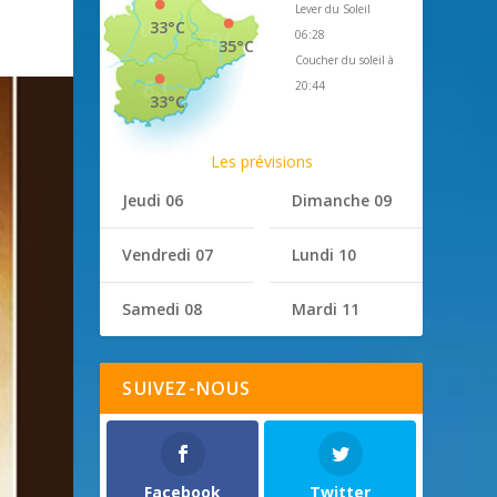
Lever du Soleil
33°C
06:28
35°C
Coucher du soleil à
20:44
33°C
Les prévisions
Jeudi 06
Dimanche 09
Vendredi 07
Lundi 10
Samedi 08
Mardi 11
SUIVEZ-NOUS
Facebook
Twitter