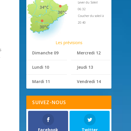
Lever du Soleil
34°C
06:32
36°C
Coucher du soleil à
20:40
30°C
Les prévisions
s
Dimanche 09
Mercredi 12
,
Lundi 10
Jeudi 13
Mardi 11
Vendredi 14
SUIVEZ-NOUS
Facebook
Twitter