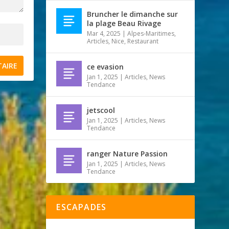
Bruncher le dimanche sur
la plage Beau Rivage
Mar 4, 2025
|
Alpes-Maritimes
,
Articles
,
Nice
,
Restaurant
ce evasion
Jan 1, 2025
|
Articles
,
News
Tendance
jetscool
Jan 1, 2025
|
Articles
,
News
Tendance
ranger Nature Passion
Jan 1, 2025
|
Articles
,
News
Tendance
ESCAPADES