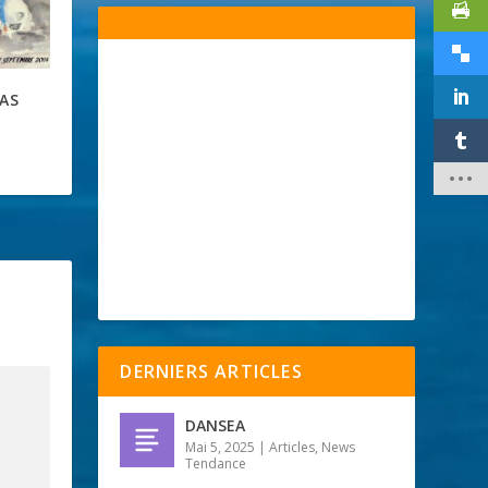
AS
DERNIERS ARTICLES
DANSEA
Mai 5, 2025
|
Articles
,
News
Tendance