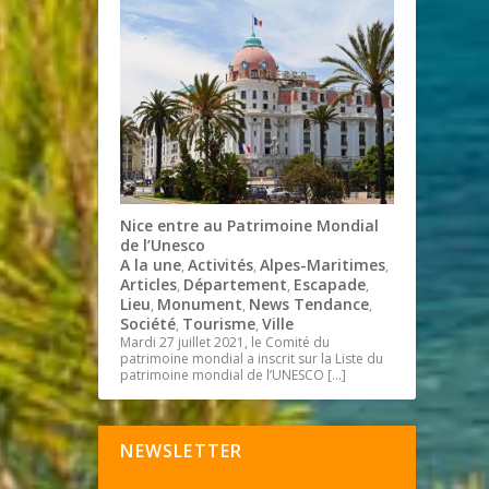
Nice entre au Patrimoine Mondial
de l’Unesco
A la une
Activités
Alpes-Maritimes
,
,
,
Articles
Département
Escapade
,
,
,
Lieu
Monument
News Tendance
,
,
,
Société
Tourisme
Ville
,
,
Mardi 27 juillet 2021, le Comité du
patrimoine mondial a inscrit sur la Liste du
patrimoine mondial de l’UNESCO
[…]
NEWSLETTER