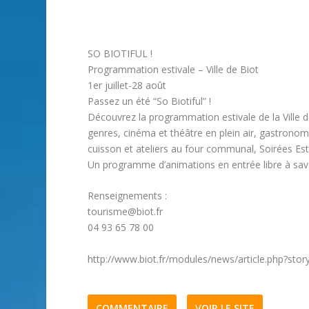
SO BIOTIFUL !
Programmation estivale – Ville de Biot
1er juillet-28 août
Passez un été “So Biotiful” !
Découvrez la programmation estivale de la Ville d
genres, cinéma et théâtre en plein air, gastronom
cuisson et ateliers au four communal, Soirées Es
Un programme d’animations en entrée libre à savo
Renseignements :
tourisme@biot.fr
04 93 65 78 00
http://www.biot.fr/modules/news/article.php?stor
COMMENTAIRE
VOIR LE SITE