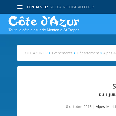
TENDANCE:
SOCCA NIÇOISE AU FOUR
COTE.AZUR.FR
>
Evénements
>
Département
>
Alpes-
DU
1 JUI
8 octobre 2013
|
Alpes-Marit