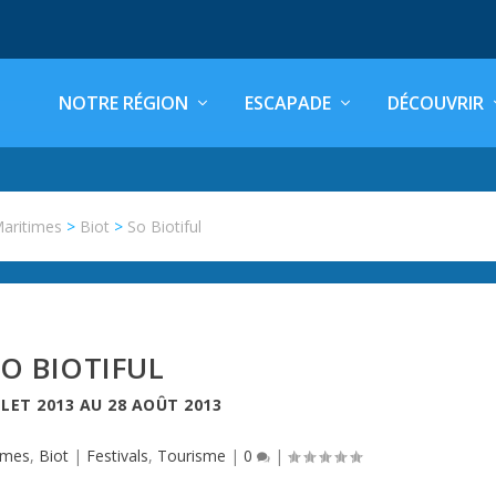
NOTRE RÉGION
ESCAPADE
DÉCOUVRIR
Maritimes
>
Biot
>
So Biotiful
SO BIOTIFUL
LLET 2013
AU
28 AOÛT 2013
imes
,
Biot
|
Festivals
,
Tourisme
|
0
|