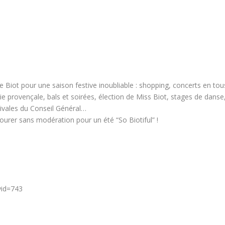
e Biot pour une saison festive inoubliable : shopping, concerts en tou
ie provençale, bals et soirées, élection de Miss Biot, stages de danse
tivales du Conseil Général…
urer sans modération pour un été “So Biotiful” !
yid=743