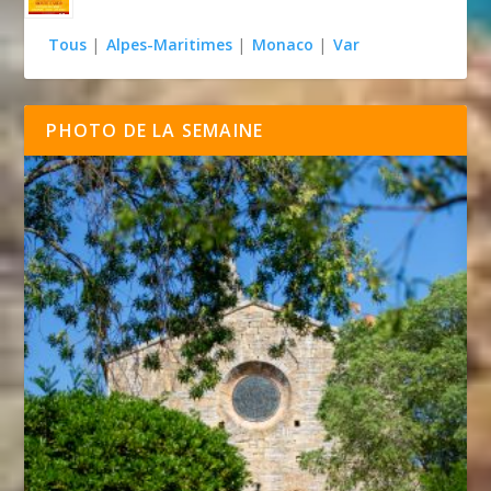
Tous
|
Alpes-Maritimes
|
Monaco
|
Var
PHOTO DE LA SEMAINE