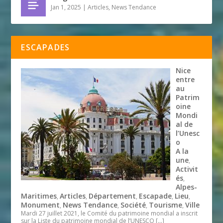
Jan 1, 2025
|
Articles
,
News Tendance
ESCAPADES
Nice
entre
au
Patrim
oine
Mondi
al de
l’Unesc
o
A la
une
,
Activit
és
,
Alpes-
Maritimes
Articles
Département
Escapade
Lieu
,
,
,
,
,
Monument
News Tendance
Société
Tourisme
Ville
,
,
,
,
Mardi 27 juillet 2021, le Comité du patrimoine mondial a inscrit
sur la Liste du patrimoine mondial de l’UNESCO
[…]