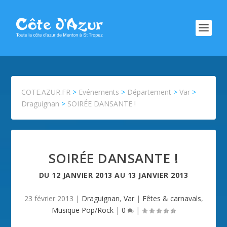
COTE.AZUR.FR
>
Evénements
>
Département
>
Var
>
Draguignan
>
SOIRÉE DANSANTE !
SOIRÉE DANSANTE !
DU
12 JANVIER 2013
AU
13 JANVIER 2013
23 février 2013
|
Draguignan
,
Var
|
Fêtes & carnavals
,
Musique Pop/Rock
|
0
|