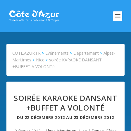
COTE.AZUR.FR
>
Evénements
>
Département
>
Alpes-
Maritimes
>
Nice
>
soirée KARAOKE DANSANT
+BUFFET A VOLONTé
SOIRÉE KARAOKE DANSANT
+BUFFET A VOLONTÉ
DU
22 DÉCEMBRE 2012
AU
23 DÉCEMBRE 2012
2 février 2013
|
Alpes-Maritimes
,
Nice
|
Danse
,
Fêtes