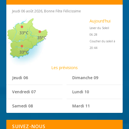
Jeudi 06 août 2026, Bonne Fête Félicissime
Aujourd'hui
Lever du Soleil
33°C
06:28
35°C
Coucher du soleil à
20:44
33°C
Les prévisions
Jeudi 06
Dimanche 09
Vendredi 07
Lundi 10
Samedi 08
Mardi 11
SUIVEZ-NOUS