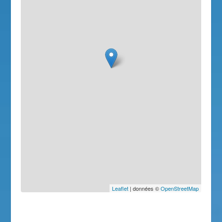
Leaflet
| données ©
OpenStreetMap