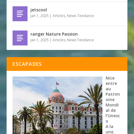
jetscool
Jan 1, 2025
|
Articles
,
News Tendance
ranger Nature Passion
Jan 1, 2025
|
Articles
,
News Tendance
ESCAPADES
Nice
entre
au
Patrim
oine
Mondi
al de
l’Unesc
o
A la
une
,