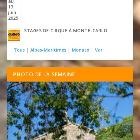
STAGES DE CIRQUE À MONTE-CARLO
Tous
|
Alpes-Maritimes
|
Monaco
|
Var
PHOTO DE LA SEMAINE