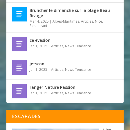
Bruncher le dimanche sur la plage Beau
Rivage
Mar 4, 2025
|
Alpes-Maritimes
,
Articles
,
Nice
,
Restaurant
ce evasion
Jan 1, 2025
|
Articles
,
News Tendance
jetscool
Jan 1, 2025
|
Articles
,
News Tendance
ranger Nature Passion
Jan 1, 2025
|
Articles
,
News Tendance
ESCAPADES
Nice