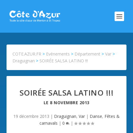
COTE.AZUR.FR
>
Evénements
>
Département
>
Var
>
Draguignan
>
SOIRÉE SALSA LATINO !!!
SOIRÉE SALSA LATINO !!!
LE
8 NOVEMBRE 2013
19 décembre 2013
|
Draguignan
,
Var
|
Danse
,
Fêtes &
carnavals
|
0
|