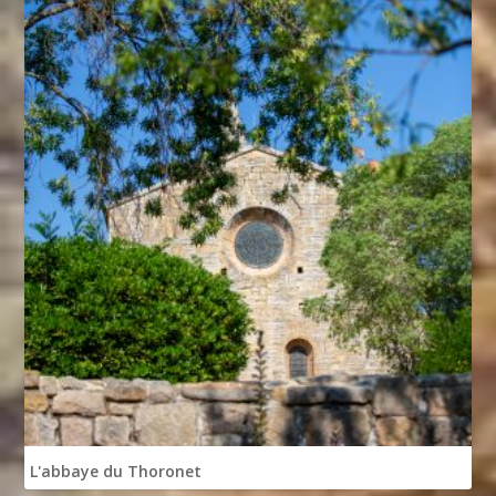
L'abbaye du Thoronet