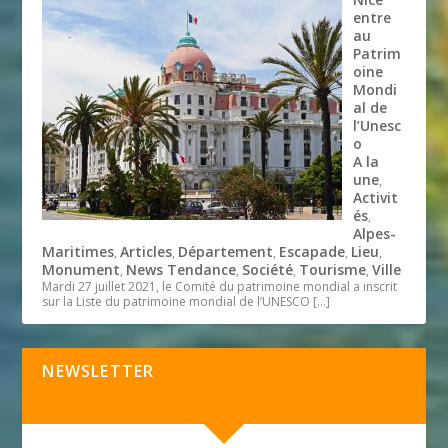
entre
au
Patrim
oine
Mondi
al de
l’Unesc
o
A la
une
,
Activit
és
,
Alpes-
Maritimes
Articles
Département
Escapade
Lieu
,
,
,
,
,
Monument
News Tendance
Société
Tourisme
Ville
,
,
,
,
Mardi 27 juillet 2021, le Comité du patrimoine mondial a inscrit
sur la Liste du patrimoine mondial de l’UNESCO
[…]
NEWSLETTER