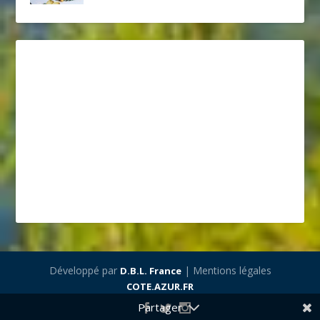
Développé par
| Mentions légales
D.B.L. France
COTE.AZUR.FR