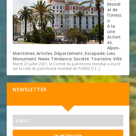
Mondi
al de
l’Unesc
o
A la
une
,
Activit
és
,
Alpes-
Maritimes
Articles
Département
Escapade
Lieu
,
,
,
,
,
Monument
News Tendance
Société
Tourisme
Ville
,
,
,
,
Mardi 27 juillet 2021, le Comité du patrimoine mondial a inscrit
sur la Liste du patrimoine mondial de l’UNESCO
[…]
NEWSLETTER
Je m'inscris