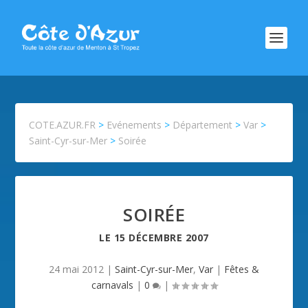
COTE.AZUR.FR
>
Evénements
>
Département
>
Var
>
Saint-Cyr-sur-Mer
>
Soirée
SOIRÉE
LE
15 DÉCEMBRE 2007
24 mai 2012
|
Saint-Cyr-sur-Mer
,
Var
|
Fêtes &
carnavals
|
0
|