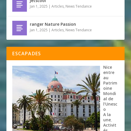
jetscool
Jan 1, 2025
|
Articles
,
News Tendance
ranger Nature Passion
Jan 1, 2025
|
Articles
,
News Tendance
ESCAPADES
Nice
entre
au
Patrim
oine
Mondi
al de
l’Unesc
o
A la
une
,
Activit
és
,