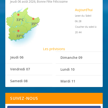
Jeudi 06 août 2026, Bonne Fête Félicissime
Aujourd'hui
Lever du Soleil
33°C
06:28
35°C
Coucher du soleil à
20:44
33°C
Les prévisions
Jeudi 06
Dimanche 09
Vendredi 07
Lundi 10
Samedi 08
Mardi 11
SUIVEZ-NOUS