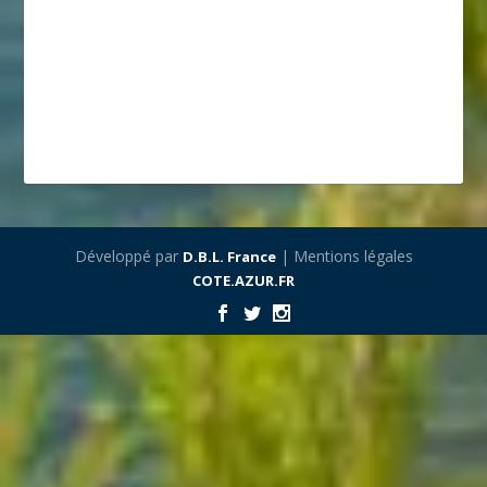
Développé par
| Mentions légales
D.B.L. France
COTE.AZUR.FR