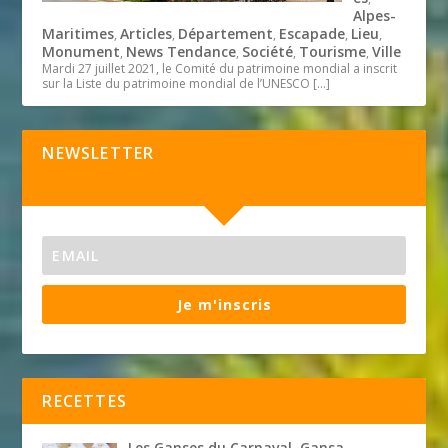
Alpes-
Maritimes
Articles
Département
Escapade
Lieu
,
,
,
,
,
Monument
News Tendance
Société
Tourisme
Ville
,
,
,
,
Mardi 27 juillet 2021, le Comité du patrimoine mondial a inscrit
sur la Liste du patrimoine mondial de l’UNESCO
[…]
NEWSLETTER
Je m'inscris
RECETTES
Les Ganses du Carnaval. Gansa