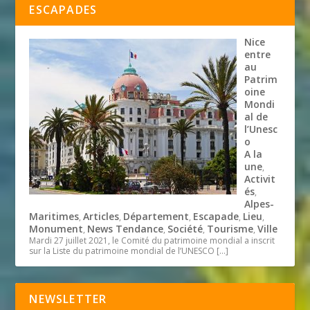
ESCAPADES
Nice
entre
au
Patrim
oine
Mondi
al de
l’Unesc
o
A la
une
,
Activit
és
,
Alpes-
Maritimes
Articles
Département
Escapade
Lieu
,
,
,
,
,
Monument
News Tendance
Société
Tourisme
Ville
,
,
,
,
Mardi 27 juillet 2021, le Comité du patrimoine mondial a inscrit
sur la Liste du patrimoine mondial de l’UNESCO
[…]
NEWSLETTER