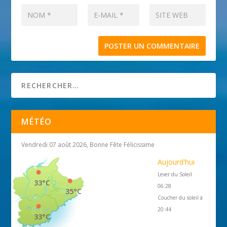
MÉTÉO
Vendredi 07 août 2026, Bonne Fête Félicissime
Aujourd'hui
Lever du Soleil
33°C
06:28
35°C
Coucher du soleil à
20:44
33°C