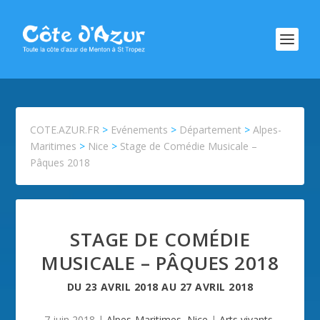
COTE.AZUR.FR
>
Evénements
>
Département
>
Alpes-
Maritimes
>
Nice
>
Stage de Comédie Musicale –
Pâques 2018
STAGE DE COMÉDIE
MUSICALE – PÂQUES 2018
DU
23 AVRIL 2018
AU
27 AVRIL 2018
7 juin 2018
|
Alpes-Maritimes
,
Nice
|
Arts vivants
,