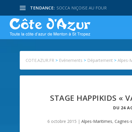
TENDANCE:
SOCCA NIÇOISE AU FOUR
COTE.AZUR.FR
>
Evénements
>
Département
>
Alpes-
STAGE HAPPIKIDS «
DU
24 A
6 octobre 2015
|
Alpes-Maritimes
,
Cagnes-