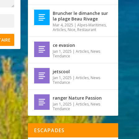
Bruncher le dimanche sur
la plage Beau Rivage
Mar 4, 2025
|
Alpes-Maritimes
,
Articles
,
Nice
,
Restaurant
ce evasion
Jan 1, 2025
|
Articles
,
News
Tendance
jetscool
Jan 1, 2025
|
Articles
,
News
Tendance
ranger Nature Passion
Jan 1, 2025
|
Articles
,
News
Tendance
ESCAPADES