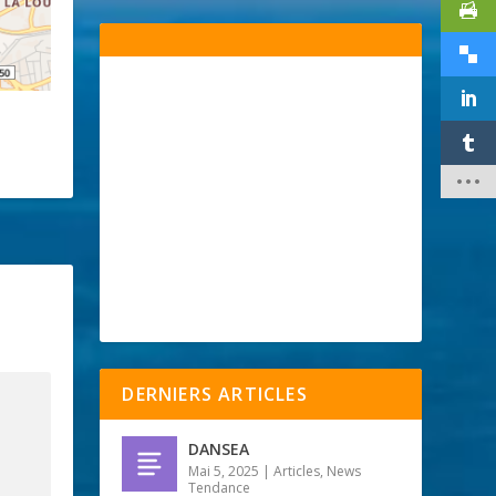
DERNIERS ARTICLES
DANSEA
Mai 5, 2025
|
Articles
,
News
Tendance