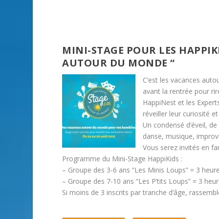
MINI-STAGE POUR LES HAPPIKI
AUTOUR DU MONDE “
C’est les vacances auto
avant la rentrée pour rir
HappiNest et les Expert
réveiller leur curiosité et
Un condensé d’éveil, de d
danse, musique, improvis
Vous serez invités en fa
Programme du Mini-Stage HappiKids :
– Groupe des 3-6 ans “Les Minis Loups” = 3 heures
– Groupe des 7-10 ans “Les P’tits Loups” = 3 heure
Si moins de 3 inscrits par tranche d’âge, rassem