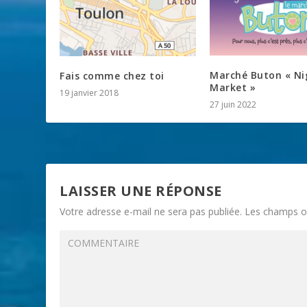
Marché Buton « Ni
Fais comme chez toi
Market »
19 janvier 2018
27 juin 2022
LAISSER UNE RÉPONSE
Votre adresse e-mail ne sera pas publiée.
Les champs ob