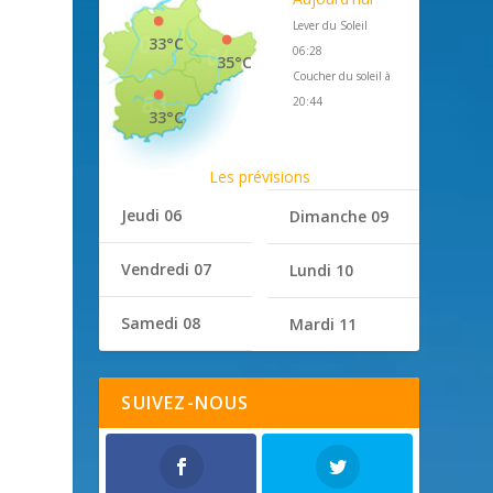
Lever du Soleil
33°C
06:28
35°C
Coucher du soleil à
20:44
33°C
Les prévisions
Jeudi 06
Dimanche 09
Vendredi 07
Lundi 10
Samedi 08
Mardi 11
SUIVEZ-NOUS