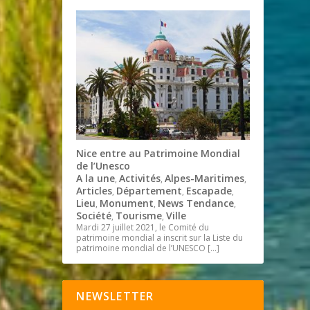
Nice entre au Patrimoine Mondial
de l’Unesco
A la une
Activités
Alpes-Maritimes
,
,
,
Articles
Département
Escapade
,
,
,
Lieu
Monument
News Tendance
,
,
,
Société
Tourisme
Ville
,
,
Mardi 27 juillet 2021, le Comité du
patrimoine mondial a inscrit sur la Liste du
patrimoine mondial de l’UNESCO
[…]
NEWSLETTER