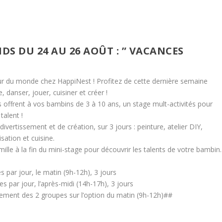
DS DU 24 AU 26 AOÛT : ” VACANCES
ur du monde chez HappiNest ! Profitez de cette dernière semaine
e, danser, jouer, cuisiner et créer !
s offrent à vos bambins de 3 à 10 ans, un stage mult-activités pour
 talent !
ivertissement et de création, sur 3 jours : peinture, atelier DIY,
ation et cuisine.
mille à la fin du mini-stage pour découvrir les talents de votre bambin.
 par jour, le matin (9h-12h), 3 jours
s par jour, l’après-midi (14h-17h), 3 jours
blement des 2 groupes sur l’option du matin (9h-12h)##