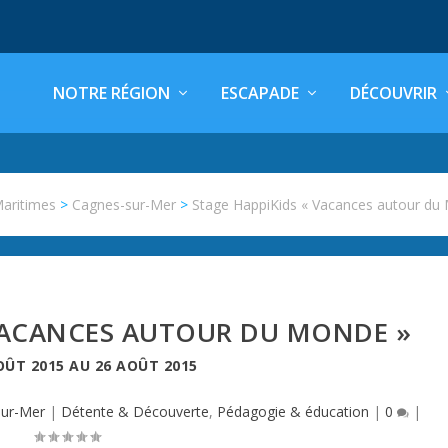
NOTRE RÉGION
ESCAPADE
DÉCOUVRIR
Maritimes
>
Cagnes-sur-Mer
>
Stage HappiKids « Vacances autour du
 VACANCES AUTOUR DU MONDE »
OÛT 2015
AU
26 AOÛT 2015
sur-Mer
|
Détente & Découverte
,
Pédagogie & éducation
|
0
|