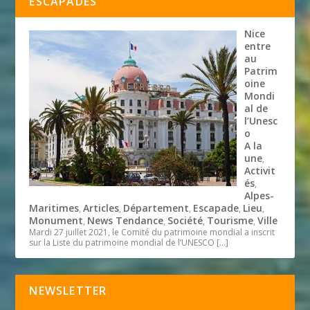
ESCAPADES
Nice
entre
au
Patrim
oine
Mondi
al de
l’Unesc
o
A la
une
,
Activit
és
,
Alpes-
Maritimes
Articles
Département
Escapade
Lieu
,
,
,
,
,
Monument
News Tendance
Société
Tourisme
Ville
,
,
,
,
Mardi 27 juillet 2021, le Comité du patrimoine mondial a inscrit
sur la Liste du patrimoine mondial de l’UNESCO
[…]
NEWSLETTER