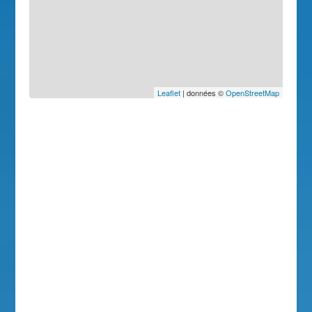
Leaflet
| données ©
OpenStreetMap