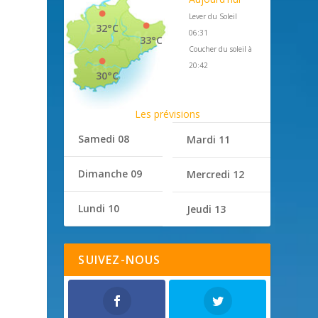
Lever du Soleil
32°C
06:31
33°C
Coucher du soleil à
20:42
30°C
Les prévisions
Samedi 08
Mardi 11
Dimanche 09
Mercredi 12
Lundi 10
Jeudi 13
SUIVEZ-NOUS