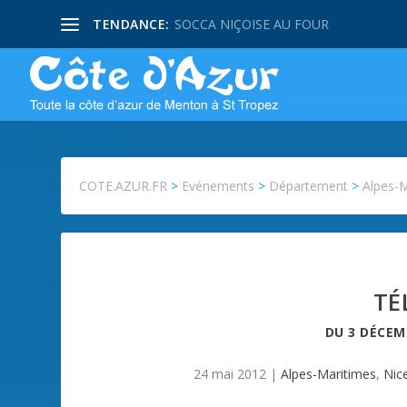
TENDANCE:
SOCCA NIÇOISE AU FOUR
COTE.AZUR.FR
>
Evénements
>
Département
>
Alpes-
TÉ
DU
3 DÉCEM
24 mai 2012
|
Alpes-Maritimes
,
Nic