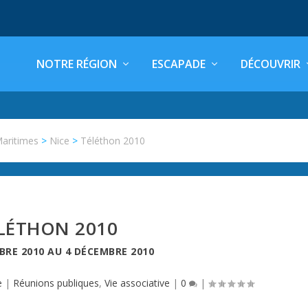
NOTRE RÉGION
ESCAPADE
DÉCOUVRIR
Maritimes
>
Nice
>
Téléthon 2010
LÉTHON 2010
BRE 2010
AU
4 DÉCEMBRE 2010
e
|
Réunions publiques
,
Vie associative
|
0
|