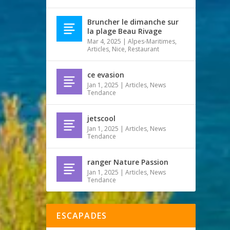
Bruncher le dimanche sur
la plage Beau Rivage
Mar 4, 2025
|
Alpes-Maritimes
,
Articles
,
Nice
,
Restaurant
ce evasion
Jan 1, 2025
|
Articles
,
News
Tendance
jetscool
Jan 1, 2025
|
Articles
,
News
Tendance
ranger Nature Passion
Jan 1, 2025
|
Articles
,
News
Tendance
ESCAPADES