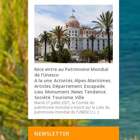
Nice entre au Patrimoine Mondial
de l’Unesco
A la une
Activités
Alpes-Maritimes
,
,
,
Articles
Département
Escapade
,
,
,
Lieu
Monument
News Tendance
,
,
,
Société
Tourisme
Ville
,
,
Mardi 27 juillet 2021, le Comité du
patrimoine mondial a inscrit sur la Liste du
patrimoine mondial de l’UNESCO
[…]
NEWSLETTER