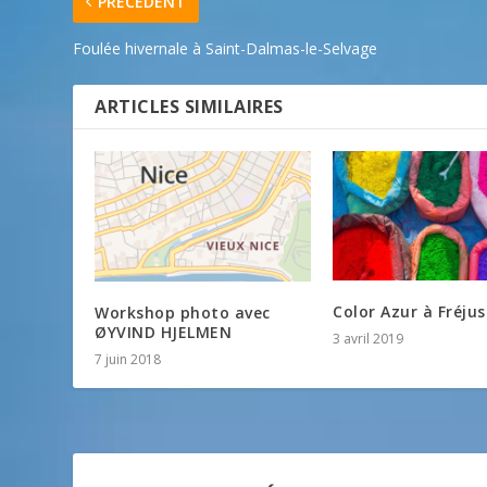
PRÉCÉDENT
Foulée hivernale à Saint-Dalmas-le-Selvage
ARTICLES SIMILAIRES
Color Azur à Fréjus
Workshop photo avec
ØYVIND HJELMEN
3 avril 2019
7 juin 2018