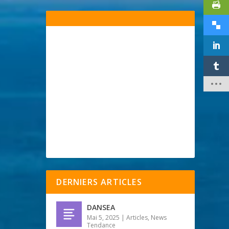
DERNIERS ARTICLES
DANSEA
Mai 5, 2025
|
Articles
,
News
Tendance