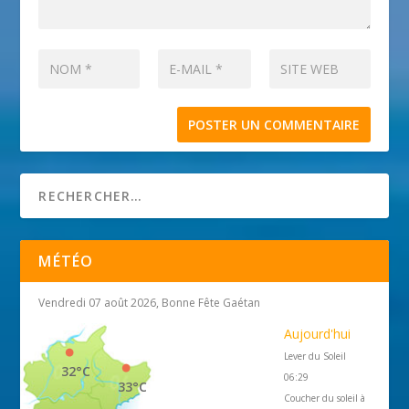
MÉTÉO
Vendredi 07 août 2026, Bonne Fête Gaétan
Aujourd'hui
Lever du Soleil
32°C
06:29
33°C
Coucher du soleil à