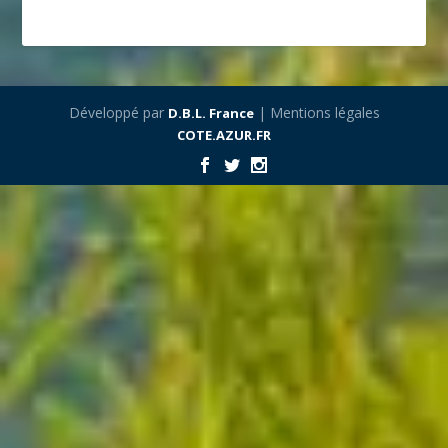
Développé par
| Mentions légales
D.B.L. France
COTE.AZUR.FR