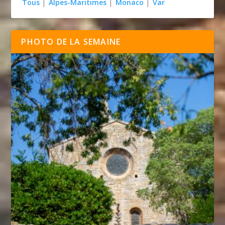
Tous
|
Alpes-Maritimes
|
Monaco
|
Var
PHOTO DE LA SEMAINE