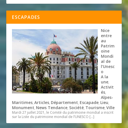
ESCAPADES
Nice
entre
au
Patrim
oine
Mondi
al de
l’Unesc
o
A la
une
,
Activit
és
,
Alpes-
Maritimes
Articles
Département
Escapade
Lieu
,
,
,
,
,
Monument
News Tendance
Société
Tourisme
Ville
,
,
,
,
Mardi 27 juillet 2021, le Comité du patrimoine mondial a inscrit
sur la Liste du patrimoine mondial de l’UNESCO
[…]