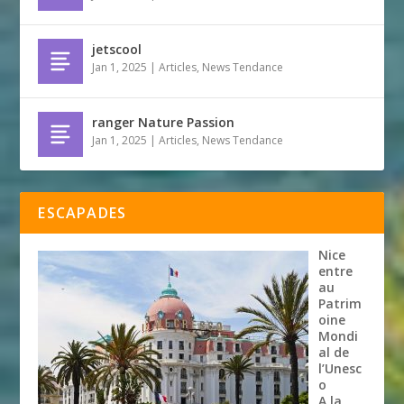
jetscool
Jan 1, 2025
|
Articles
,
News Tendance
ranger Nature Passion
Jan 1, 2025
|
Articles
,
News Tendance
ESCAPADES
Nice
entre
au
Patrim
oine
Mondi
al de
l’Unesc
o
A la