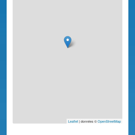
Leaflet
| données ©
OpenStreetMap