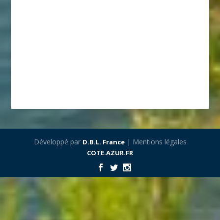
Développé par
| Mentions légales
D.B.L. France
COTE.AZUR.FR