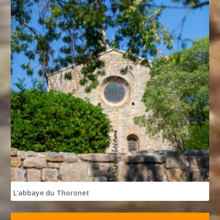
L'abbaye du Thoronet