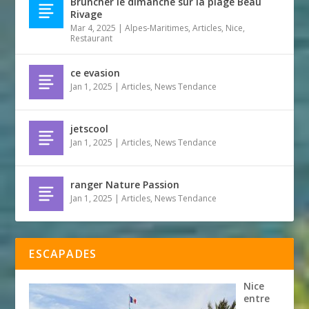
Bruncher le dimanche sur la plage Beau
Rivage
Mar 4, 2025
|
Alpes-Maritimes
,
Articles
,
Nice
,
Restaurant
ce evasion
Jan 1, 2025
|
Articles
,
News Tendance
jetscool
Jan 1, 2025
|
Articles
,
News Tendance
ranger Nature Passion
Jan 1, 2025
|
Articles
,
News Tendance
ESCAPADES
Nice
entre