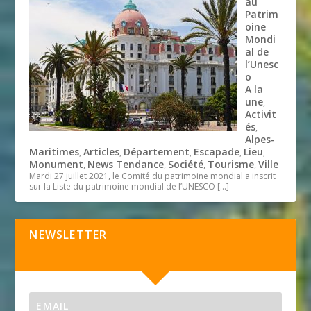
au
Patrim
oine
Mondi
al de
l’Unesc
o
A la
une
,
Activit
és
,
Alpes-
Maritimes
Articles
Département
Escapade
Lieu
,
,
,
,
,
Monument
News Tendance
Société
Tourisme
Ville
,
,
,
,
Mardi 27 juillet 2021, le Comité du patrimoine mondial a inscrit
sur la Liste du patrimoine mondial de l’UNESCO
[…]
NEWSLETTER