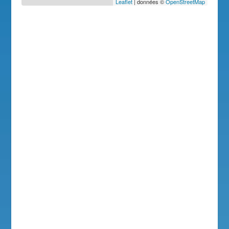
Leaflet
| données ©
OpenStreetMap