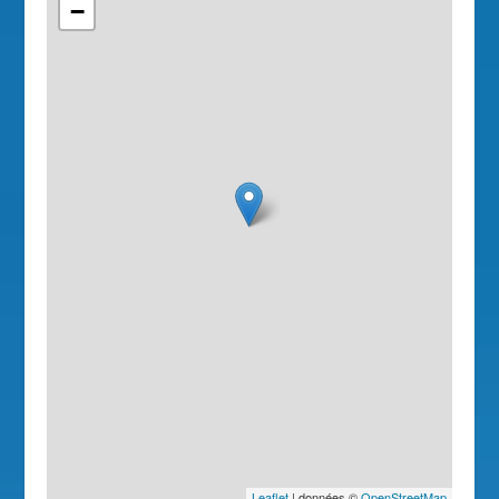
−
Leaflet
| données ©
OpenStreetMap