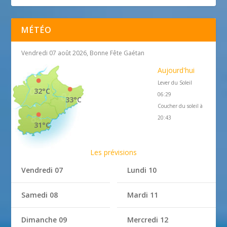
MÉTÉO
Vendredi 07 août 2026, Bonne Fête Gaétan
Aujourd'hui
Lever du Soleil
32°C
06:29
33°C
Coucher du soleil à
20:43
31°C
Les prévisions
Vendredi 07
Lundi 10
Samedi 08
Mardi 11
Dimanche 09
Mercredi 12