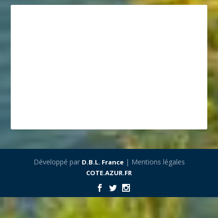
Développé par
| Mentions légales
D.B.L. France
COTE.AZUR.FR