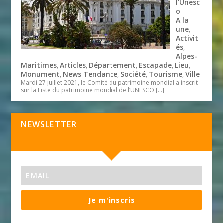
l’Unesc
o
A la
une
,
Activit
és
,
Alpes-
Maritimes
Articles
Département
Escapade
Lieu
,
,
,
,
,
Monument
News Tendance
Société
Tourisme
Ville
,
,
,
,
Mardi 27 juillet 2021, le Comité du patrimoine mondial a inscrit
sur la Liste du patrimoine mondial de l’UNESCO
[…]
NEWSLETTER
Je m'inscris