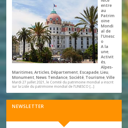
Nice
entre
au
Patrim
oine
Mondi
al de
l’Unesc
o
A la
une
,
Activit
és
,
Alpes-
Maritimes
Articles
Département
Escapade
Lieu
,
,
,
,
,
Monument
News Tendance
Société
Tourisme
Ville
,
,
,
,
Mardi 27 juillet 2021, le Comité du patrimoine mondial a inscrit
sur la Liste du patrimoine mondial de l’UNESCO
[…]
NEWSLETTER