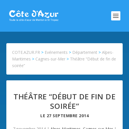
COTE.AZUR.FR
>
Evénements
>
Département
>
Alpes-
Maritimes
>
Cagnes-sur-Mer
>
Théâtre “Début de fin de
soirée”
THÉÂTRE “DÉBUT DE FIN DE
SOIRÉE”
LE
27 SEPTEMBRE 2014
7 novembre 2014
|
Alpes-Maritimes
,
Cagnes-sur-Mer
|