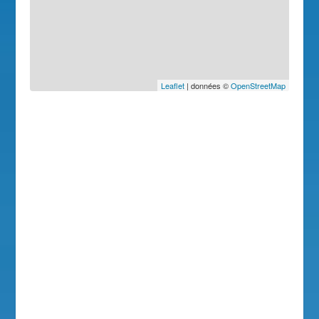
Leaflet
| données ©
OpenStreetMap