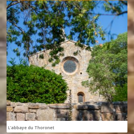
L'abbaye du Thoronet