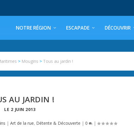
NOTRE RÉGION
ESCAPADE
DÉCOUVRIR
Maritimes
>
Mougins
>
Tous au jardin !
S AU JARDIN !
LE
2 JUIN 2013
ins
|
Art de la rue
,
Détente & Découverte
|
0
|