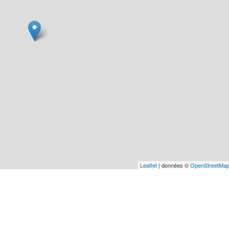
Leaflet
| données ©
OpenStreetMa