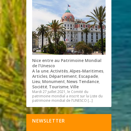
Nice entre au Patrimoine Mondial
de l’Unesco
A la une
Activités
Alpes-Maritimes
,
,
,
Articles
Département
Escapade
,
,
,
Lieu
Monument
News Tendance
,
,
,
Société
Tourisme
Ville
,
,
Mardi 27 juillet 2021, le Comité du
patrimoine mondial a inscrit sur la Liste du
patrimoine mondial de l’UNESCO
[…]
NEWSLETTER