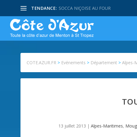
TENDANCE:
PISSALADIERE NIÇOISE
COTE.AZUR.FR
>
Evénements
>
Département
>
Alpes-
TOU
13 juillet 2013
|
Alpes-Maritimes
,
Moug