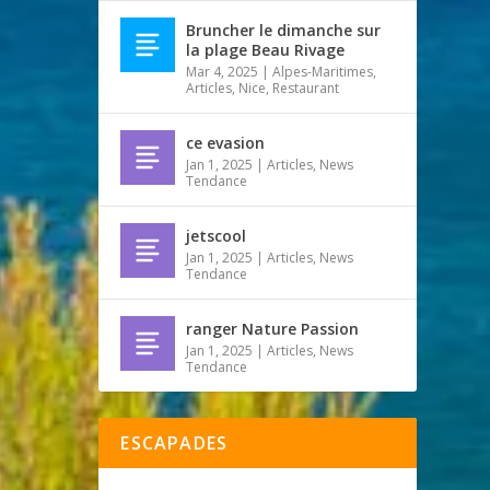
Bruncher le dimanche sur
la plage Beau Rivage
Mar 4, 2025
|
Alpes-Maritimes
,
Articles
,
Nice
,
Restaurant
ce evasion
Jan 1, 2025
|
Articles
,
News
Tendance
jetscool
Jan 1, 2025
|
Articles
,
News
Tendance
ranger Nature Passion
Jan 1, 2025
|
Articles
,
News
Tendance
ESCAPADES