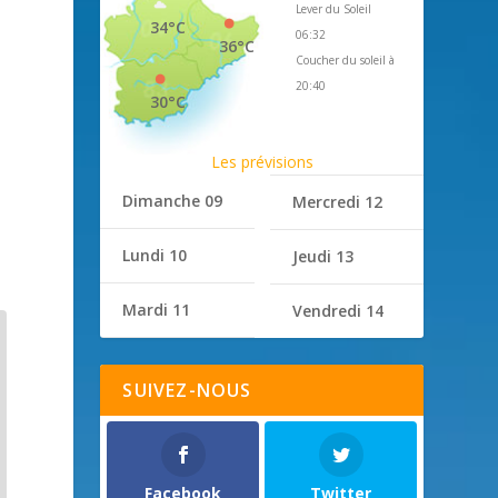
Lever du Soleil
34°C
06:32
36°C
Coucher du soleil à
20:40
30°C
Les prévisions
Dimanche 09
Mercredi 12
Lundi 10
Jeudi 13
Mardi 11
Vendredi 14
SUIVEZ-NOUS
Facebook
Twitter