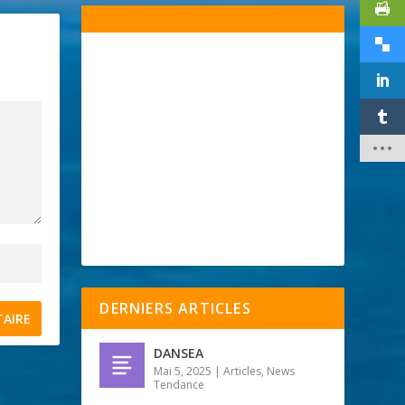
DERNIERS ARTICLES
DANSEA
Mai 5, 2025
|
Articles
,
News
Tendance