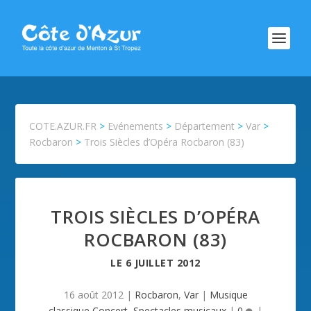
COTE.AZUR.FR
>
Evénements
>
Département
>
Var
>
Rocbaron
>
Trois Siècles d’Opéra Rocbaron (83)
TROIS SIÈCLES D’OPÉRA
ROCBARON (83)
LE
6 JUILLET 2012
16 août 2012
|
Rocbaron
,
Var
|
Musique
classique,Concert
,
Spectacles musicaux
|
0
|