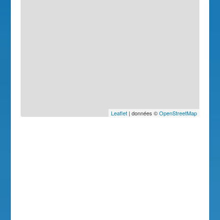
Leaflet
| données ©
OpenStreetMap