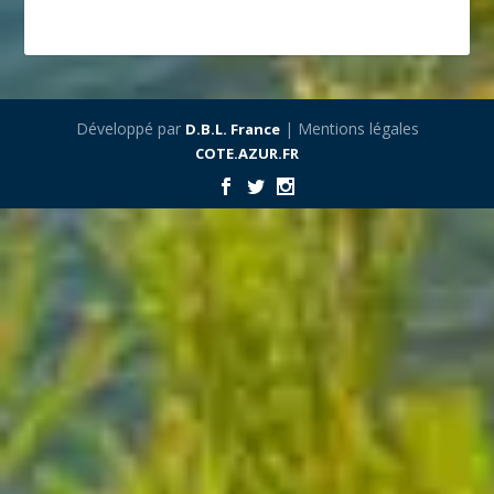
Développé par
| Mentions légales
D.B.L. France
COTE.AZUR.FR