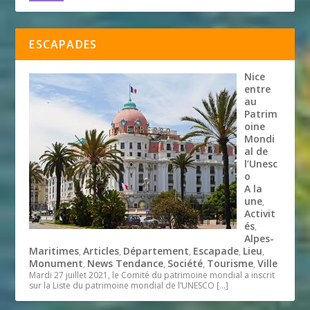
ESCAPADES
Nice
entre
au
Patrim
oine
Mondi
al de
l’Unesc
o
A la
une
,
Activit
és
,
Alpes-
Maritimes
Articles
Département
Escapade
Lieu
,
,
,
,
,
Monument
News Tendance
Société
Tourisme
Ville
,
,
,
,
Mardi 27 juillet 2021, le Comité du patrimoine mondial a inscrit
sur la Liste du patrimoine mondial de l’UNESCO
[…]