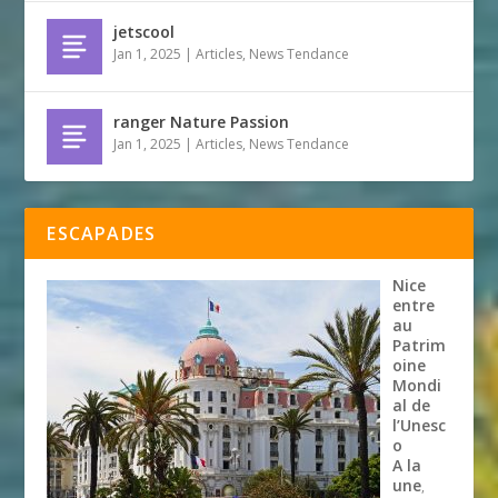
jetscool
Jan 1, 2025
|
Articles
,
News Tendance
ranger Nature Passion
Jan 1, 2025
|
Articles
,
News Tendance
ESCAPADES
Nice
entre
au
Patrim
oine
Mondi
al de
l’Unesc
o
A la
une
,