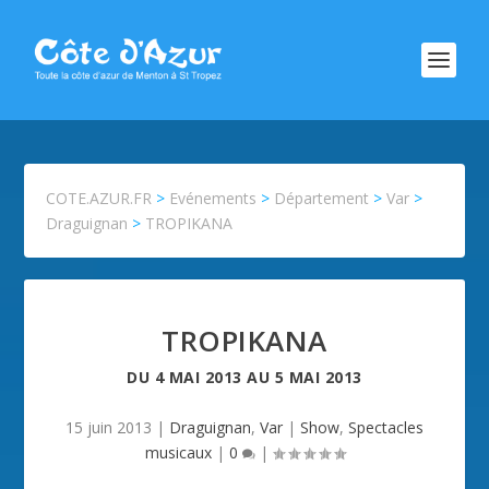
COTE.AZUR.FR
>
Evénements
>
Département
>
Var
>
Draguignan
>
TROPIKANA
TROPIKANA
DU
4 MAI 2013
AU
5 MAI 2013
15 juin 2013
|
Draguignan
,
Var
|
Show
,
Spectacles
musicaux
|
0
|