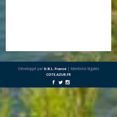
Développé par
| Mentions légales
D.B.L. France
COTE.AZUR.FR