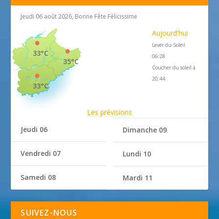
Jeudi 06 août 2026, Bonne Fête Félicissime
Aujourd'hui
Lever du Soleil
33°C
06:28
35°C
Coucher du soleil à
20:44
33°C
Les prévisions
Jeudi 06
Dimanche 09
Vendredi 07
Lundi 10
Samedi 08
Mardi 11
SUIVEZ-NOUS