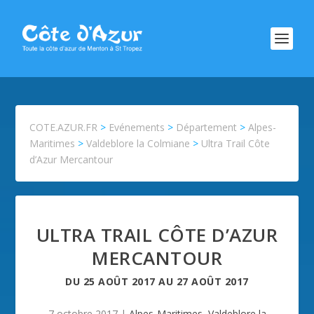
COTE.AZUR.FR
>
Evénements
>
Département
>
Alpes-
Maritimes
>
Valdeblore la Colmiane
>
Ultra Trail Côte
d’Azur Mercantour
ULTRA TRAIL CÔTE D’AZUR
MERCANTOUR
DU
25 AOÛT 2017
AU
27 AOÛT 2017
7 octobre 2017
|
Alpes-Maritimes
,
Valdeblore la