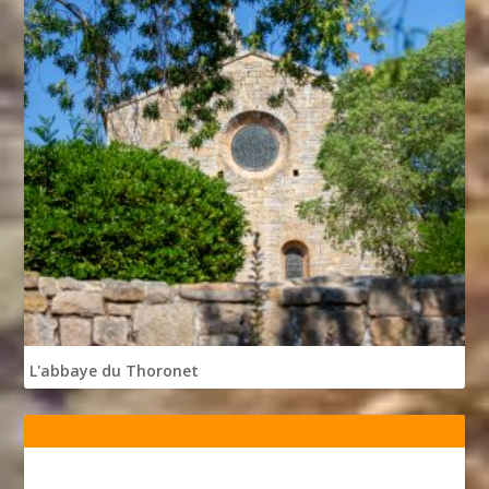
L'abbaye du Thoronet