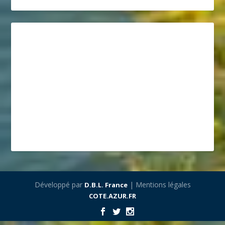
Développé par
| Mentions légales
D.B.L. France
COTE.AZUR.FR