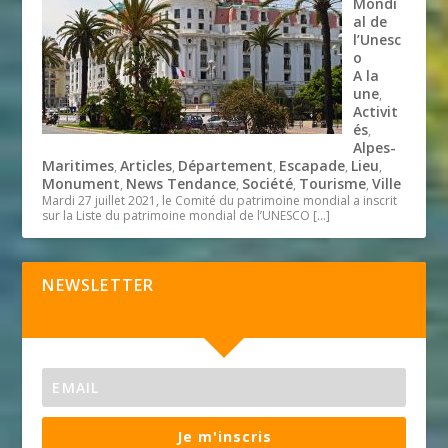
Mondi
al de
l’Unesc
o
A la
une
,
Activit
és
,
Alpes-
Maritimes
Articles
Département
Escapade
Lieu
,
,
,
,
,
Monument
News Tendance
Société
Tourisme
Ville
,
,
,
,
Mardi 27 juillet 2021, le Comité du patrimoine mondial a inscrit
sur la Liste du patrimoine mondial de l’UNESCO
[…]
NEWSLETTER
Je m'inscris