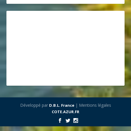
Développé par
| Mentions légales
D.B.L. France
COTE.AZUR.FR