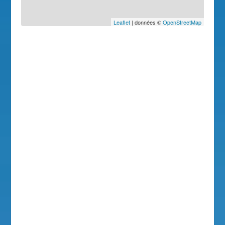
Leaflet
| données ©
OpenStreetMap