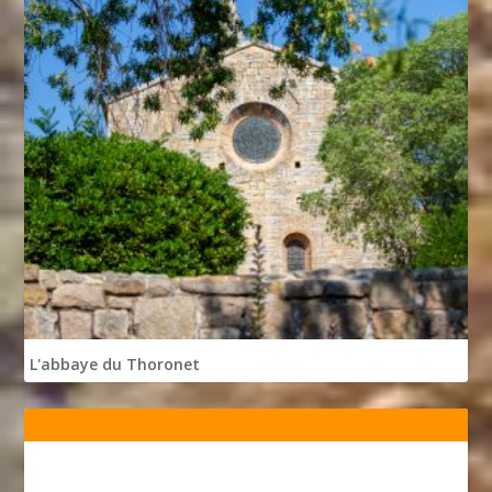
L'abbaye du Thoronet