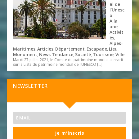
al de
l’Unesc
o
A la
une
,
Activit
és
,
Alpes-
Maritimes
Articles
Département
Escapade
Lieu
,
,
,
,
,
Monument
News Tendance
Société
Tourisme
Ville
,
,
,
,
Mardi 27 juillet 2021, le Comité du patrimoine mondial a inscrit
sur la Liste du patrimoine mondial de l’UNESCO
[…]
NEWSLETTER
Je m'inscris