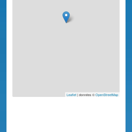
Leaflet
| données ©
OpenStreetMap