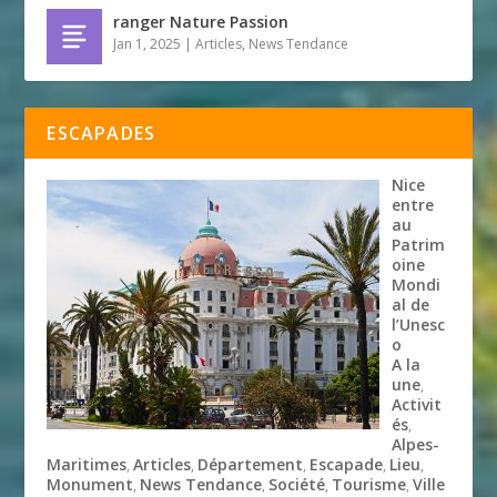
ranger Nature Passion
Jan 1, 2025
|
Articles
,
News Tendance
ESCAPADES
Nice
entre
au
Patrim
oine
Mondi
al de
l’Unesc
o
A la
une
,
Activit
és
,
Alpes-
Maritimes
Articles
Département
Escapade
Lieu
,
,
,
,
,
Monument
News Tendance
Société
Tourisme
Ville
,
,
,
,