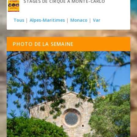
STAGES DE CIRQUE À MONTE-CARLO
Tous
|
Alpes-Maritimes
|
Monaco
|
Var
PHOTO DE LA SEMAINE