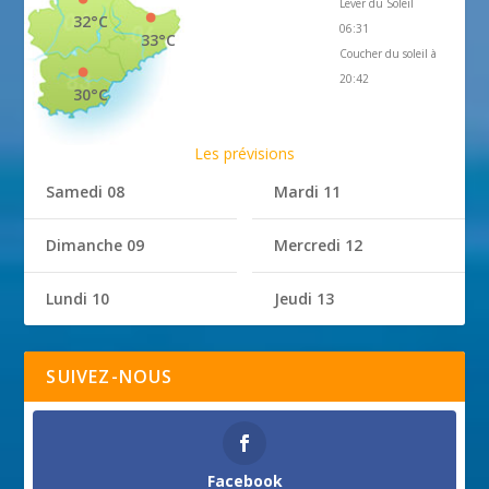
Lever du Soleil
32°C
06:31
33°C
Coucher du soleil à
20:42
30°C
Les prévisions
Samedi 08
Mardi 11
Dimanche 09
Mercredi 12
Lundi 10
Jeudi 13
SUIVEZ-NOUS
Facebook