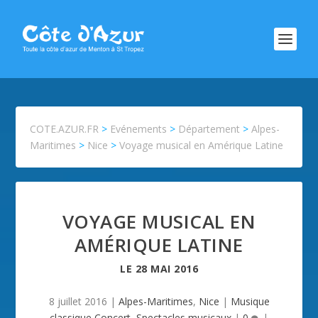
COTE.AZUR.FR
>
Evénements
>
Département
>
Alpes-
Maritimes
>
Nice
>
Voyage musical en Amérique Latine
VOYAGE MUSICAL EN
AMÉRIQUE LATINE
LE
28 MAI 2016
8 juillet 2016
|
Alpes-Maritimes
,
Nice
|
Musique
classique,Concert
,
Spectacles musicaux
|
0
|