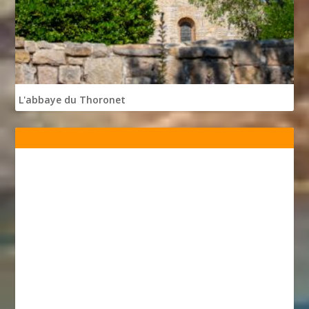
L'abbaye du Thoronet