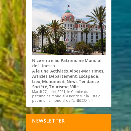
Nice entre au Patrimoine Mondial
de l’Unesco
A la une
Activités
Alpes-Maritimes
,
,
,
Articles
Département
Escapade
,
,
,
Lieu
Monument
News Tendance
,
,
,
Société
Tourisme
Ville
,
,
Mardi 27 juillet 2021, le Comité du
patrimoine mondial a inscrit sur la Liste du
patrimoine mondial de l’UNESCO
[…]
NEWSLETTER