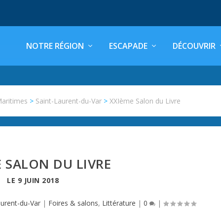
NOTRE RÉGION
ESCAPADE
DÉCOUVRIR
Maritimes
>
Saint-Laurent-du-Var
>
XXIème Salon du Livre
 SALON DU LIVRE
LE
9 JUIN 2018
aurent-du-Var
|
Foires & salons
,
Littérature
|
0
|