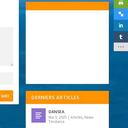
DERNIERS ARTICLES
DANSEA
Mai 5, 2025
|
Articles
,
News
Tendance