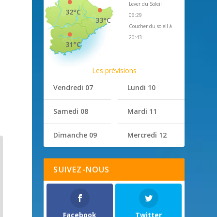
Lever du Soleil
32°C
06:29
33°C
Coucher du soleil à
20:43
31°C
Les prévisions
Vendredi 07
Lundi 10
Samedi 08
Mardi 11
Dimanche 09
Mercredi 12
SUIVEZ-NOUS
Facebook
Twitter