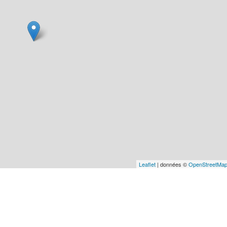
Leaflet
| données ©
OpenStreetMa