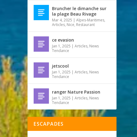
Bruncher le dimanche sur
la plage Beau Rivage
Mar 4, 2025
|
Alpes-Maritimes
,
Articles
,
Nice
,
Restaurant
ce evasion
Jan 1, 2025
|
Articles
,
News
Tendance
jetscool
Jan 1, 2025
|
Articles
,
News
Tendance
ranger Nature Passion
Jan 1, 2025
|
Articles
,
News
Tendance
ESCAPADES