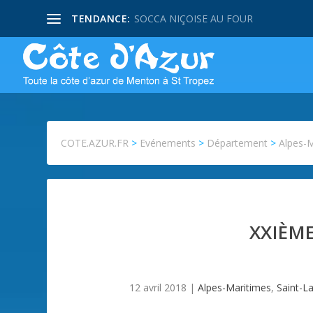
TENDANCE:
PISSALADIERE NIÇOISE
COTE.AZUR.FR
>
Evénements
>
Département
>
Alpes-
XXIÈME
12 avril 2018
|
Alpes-Maritimes
,
Saint-L