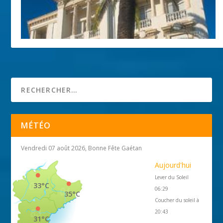
La Malmaison
1 janvier 2018
MÉTÉO
Vendredi 07 août 2026, Bonne Fête Gaétan
Aujourd'hui
Lever du Soleil
33°C
06:29
35°C
Coucher du soleil à
20:43
31°C