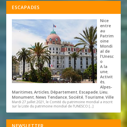
ESCAPADES
Nice
entre
au
Patrim
oine
Mondi
al de
l’Unesc
o
A la
une
,
Activit
és
,
Alpes-
Maritimes
Articles
Département
Escapade
Lieu
,
,
,
,
,
Monument
News Tendance
Société
Tourisme
Ville
,
,
,
,
Mardi 27 juillet 2021, le Comité du patrimoine mondial a inscrit
sur la Liste du patrimoine mondial de l’UNESCO
[…]
NEWSLETTER