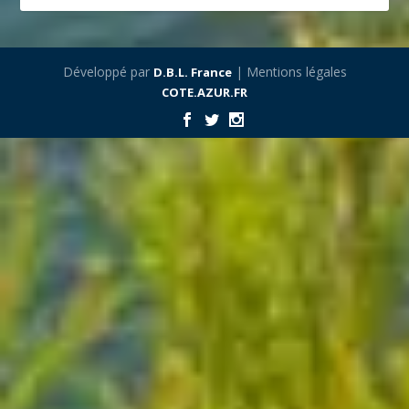
Développé par
| Mentions légales
D.B.L. France
COTE.AZUR.FR