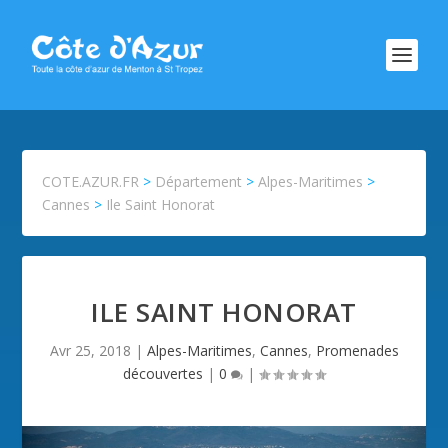
COTE.AZUR.FR
>
Département
>
Alpes-Maritimes
>
Cannes
>
Ile Saint Honorat
ILE SAINT HONORAT
Avr 25, 2018
|
Alpes-Maritimes
,
Cannes
,
Promenades
découvertes
|
0
|