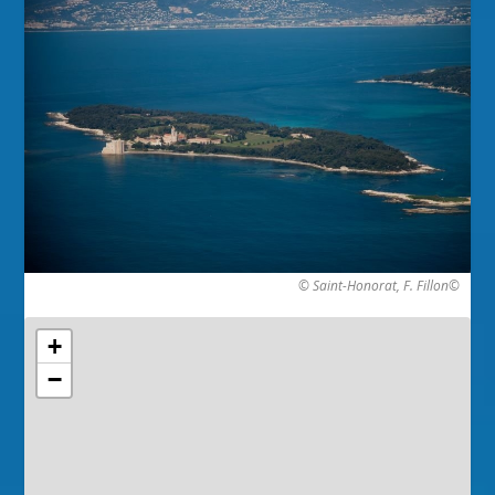
© Saint-Honorat, F. Fillon©
+
−