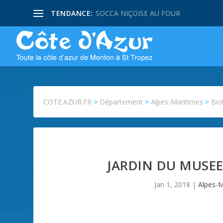
TENDANCE:
SOCCA NIÇOISE AU FOUR
COTE.AZUR.FR
>
Département
>
Alpes-Maritimes
>
Bio
JARDIN DU MUSE
Jan 1, 2018
|
Alpes-M