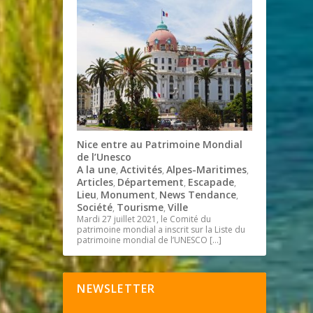
Nice entre au Patrimoine Mondial
de l’Unesco
A la une
Activités
Alpes-Maritimes
,
,
,
Articles
Département
Escapade
,
,
,
Lieu
Monument
News Tendance
,
,
,
Société
Tourisme
Ville
,
,
Mardi 27 juillet 2021, le Comité du
patrimoine mondial a inscrit sur la Liste du
patrimoine mondial de l’UNESCO
[…]
NEWSLETTER