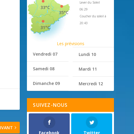
Lever du Soleil
33°C
06:29
35°C
Coucher du soleil à
20:43
31°C
Les prévisions
Vendredi 07
Lundi 10
Samedi 08
Mardi 11
Dimanche 09
Mercredi 12
SUIVEZ-NOUS
IVANT
Facebook
Twitter