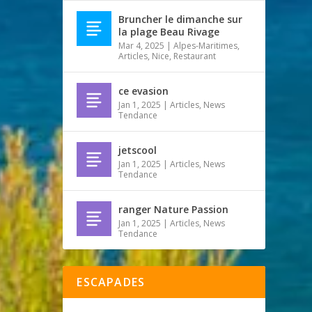
Bruncher le dimanche sur
la plage Beau Rivage
Mar 4, 2025
|
Alpes-Maritimes
,
Articles
,
Nice
,
Restaurant
ce evasion
Jan 1, 2025
|
Articles
,
News
Tendance
jetscool
Jan 1, 2025
|
Articles
,
News
Tendance
ranger Nature Passion
Jan 1, 2025
|
Articles
,
News
Tendance
ESCAPADES