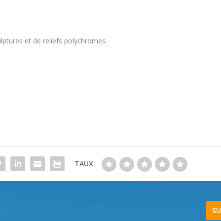
lptures et de reliefs polychromes.
TAUX:
SU