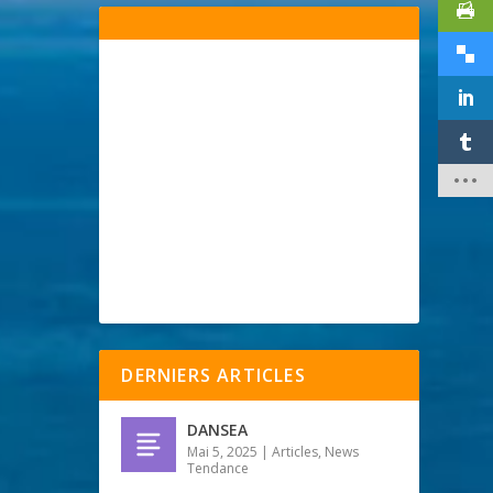
DERNIERS ARTICLES
DANSEA
Mai 5, 2025
|
Articles
,
News
Tendance