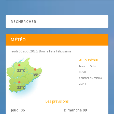
Parution du City Trip Cannes
14 juin 2012
MÉTÉO
Jeudi 06 août 2026, Bonne Fête Félicissime
Aujourd'hui
Lever du Soleil
33°C
06:28
35°C
Coucher du soleil à
20:44
33°C
Les prévisions
Jeudi 06
Dimanche 09