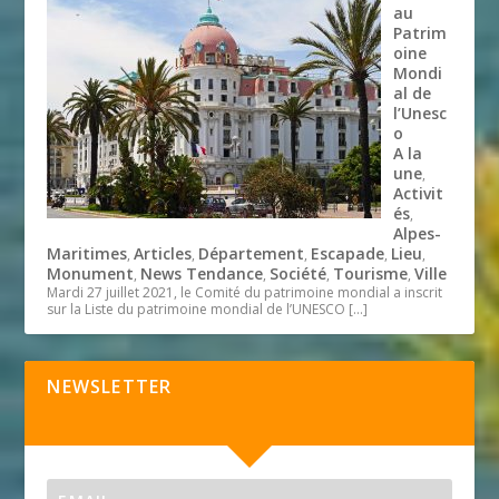
au
Patrim
oine
Mondi
al de
l’Unesc
o
A la
une
,
Activit
és
,
Alpes-
Maritimes
Articles
Département
Escapade
Lieu
,
,
,
,
,
Monument
News Tendance
Société
Tourisme
Ville
,
,
,
,
Mardi 27 juillet 2021, le Comité du patrimoine mondial a inscrit
sur la Liste du patrimoine mondial de l’UNESCO
[…]
NEWSLETTER