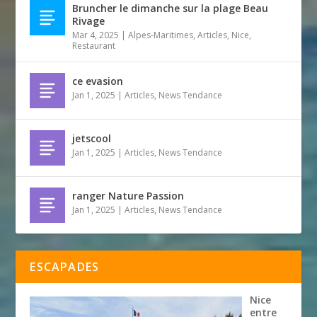
Bruncher le dimanche sur la plage Beau
Rivage
Mar 4, 2025
|
Alpes-Maritimes
,
Articles
,
Nice
,
Restaurant
ce evasion
Jan 1, 2025
|
Articles
,
News Tendance
jetscool
Jan 1, 2025
|
Articles
,
News Tendance
ranger Nature Passion
Jan 1, 2025
|
Articles
,
News Tendance
ESCAPADES
Nice
entre