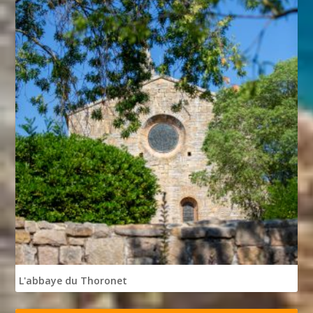
L'abbaye du Thoronet