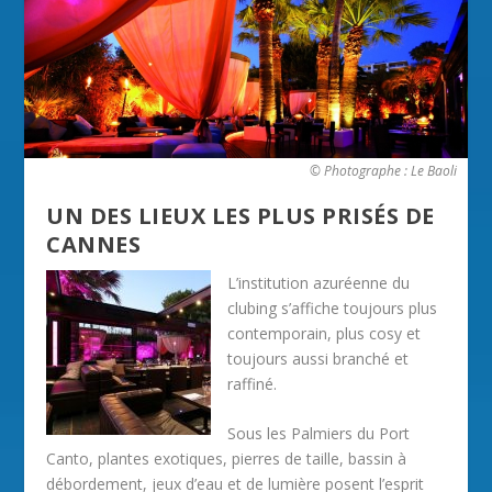
© Photographe : Le Baoli
UN DES LIEUX LES PLUS PRISÉS DE
CANNES
L’institution azuréenne du
clubing s’affiche toujours plus
contemporain, plus cosy et
toujours aussi branché et
raffiné.
Sous les Palmiers du Port
Canto, plantes exotiques, pierres de taille, bassin à
débordement, jeux d’eau et de lumière posent l’esprit