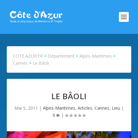
COTE.AZUR.FR
>
Département
>
Alpes-Maritimes
>
Cannes
>
Le Bâoli
LE BÂOLI
Mai 5, 2011
|
Alpes-Maritimes
,
Articles
,
Cannes
,
Lieu
|
0
|