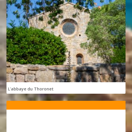
L'abbaye du Thoronet