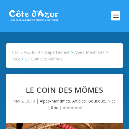
COTE.AZUR.FR
>
Département
>
Alpes-Maritimes
>
Nice
>
Le Coin des Mômes
LE COIN DES MÔMES
Mai 2, 2013
|
Alpes-Maritimes
,
Articles
,
Boutique
,
Nice
|
0
|