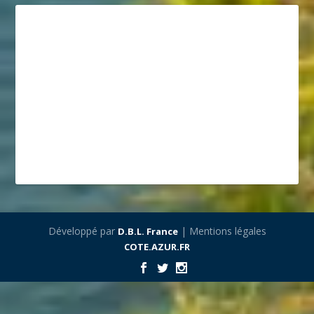
Développé par
| Mentions légales
D.B.L. France
COTE.AZUR.FR