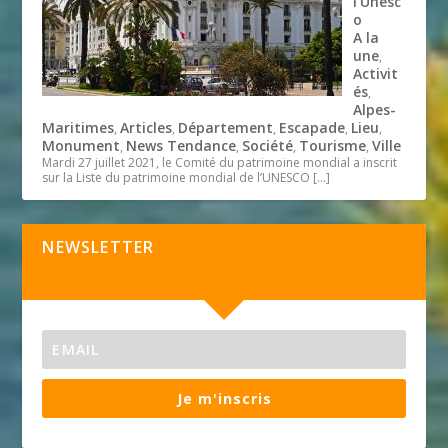
l’Unesc
o
A la
une
,
Activit
és
,
Alpes-
Maritimes
Articles
Département
Escapade
Lieu
,
,
,
,
,
Monument
News Tendance
Société
Tourisme
Ville
,
,
,
,
Mardi 27 juillet 2021, le Comité du patrimoine mondial a inscrit
sur la Liste du patrimoine mondial de l’UNESCO
[…]
NEWSLETTER
Je m'inscris