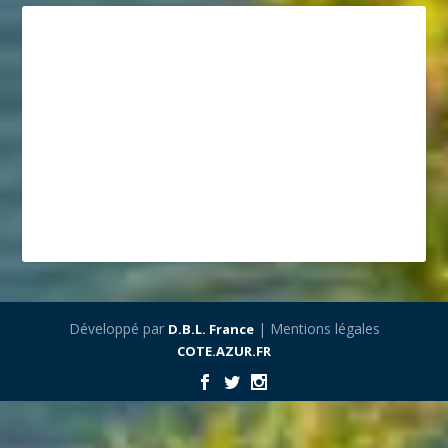
Développé par
| Mentions légales
D.B.L. France
COTE.AZUR.FR