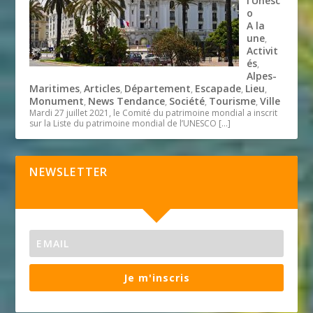
l’Unesc
o
A la
une
,
Activit
és
,
Alpes-
Maritimes
Articles
Département
Escapade
Lieu
,
,
,
,
,
Monument
News Tendance
Société
Tourisme
Ville
,
,
,
,
Mardi 27 juillet 2021, le Comité du patrimoine mondial a inscrit
sur la Liste du patrimoine mondial de l’UNESCO
[…]
NEWSLETTER
Je m'inscris