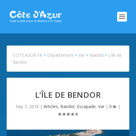
COTE.AZUR.FR
>
Département
>
Var
>
Bandol
>
L’île de
Bendor
L’ÎLE DE BENDOR
Sep 7, 2016
|
Articles
,
Bandol
,
Escapade
,
Var
|
0
|