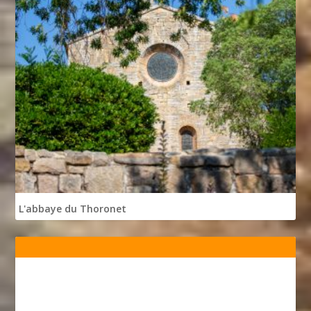
L'abbaye du Thoronet