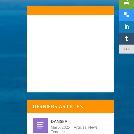
DERNIERS ARTICLES
DANSEA
Mai 5, 2025
|
Articles
,
News
Tendance