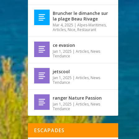
Bruncher le dimanche sur
la plage Beau Rivage
Mar 4, 2025
|
Alpes-Maritimes
,
Articles
,
Nice
,
Restaurant
ce evasion
Jan 1, 2025
|
Articles
,
News
Tendance
jetscool
Jan 1, 2025
|
Articles
,
News
Tendance
ranger Nature Passion
Jan 1, 2025
|
Articles
,
News
Tendance
ESCAPADES