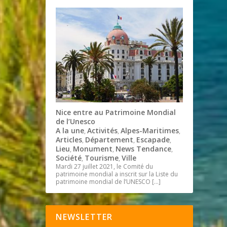
Nice entre au Patrimoine Mondial
de l’Unesco
A la une
Activités
Alpes-Maritimes
,
,
,
Articles
Département
Escapade
,
,
,
Lieu
Monument
News Tendance
,
,
,
Société
Tourisme
Ville
,
,
Mardi 27 juillet 2021, le Comité du
patrimoine mondial a inscrit sur la Liste du
patrimoine mondial de l’UNESCO
[…]
NEWSLETTER