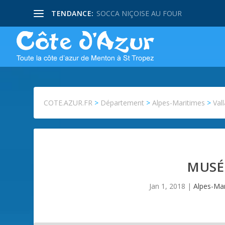
TENDANCE:
SOCCA NIÇOISE AU FOUR
COTE.AZUR.FR
>
Département
>
Alpes-Maritimes
>
Vall
MUSÉE
Jan 1, 2018
|
Alpes-Ma