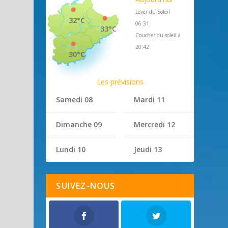
Lever du Soleil
32°C
06:31
33°C
Coucher du soleil à
20:42
30°C
Les prévisions
Samedi 08
Mardi 11
Dimanche 09
Mercredi 12
Lundi 10
Jeudi 13
SUIVEZ-NOUS