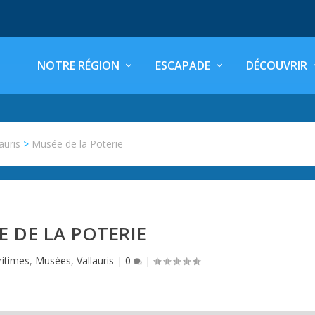
NOTRE RÉGION
ESCAPADE
DÉCOUVRIR
auris
>
Musée de la Poterie
 DE LA POTERIE
ritimes
,
Musées
,
Vallauris
|
0
|