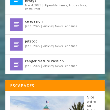
Rivage
Mar 4, 2025
|
Alpes-Maritimes
,
Articles
,
Nice
,
Restaurant
ce evasion
Jan 1, 2025
|
Articles
,
News Tendance
jetscool
Jan 1, 2025
|
Articles
,
News Tendance
ranger Nature Passion
Jan 1, 2025
|
Articles
,
News Tendance
ESCAPADES
Nice
entre
au