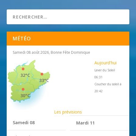
Saint-Tropez
11 mai 2013
MÉTÉO
Samedi 08 août 2026, Bonne Fête Dominique
Aujourd'hui
Lever du Soleil
32°C
06:31
33°C
Coucher du soleil à
20:42
30°C
Les prévisions
Samedi 08
Mardi 11