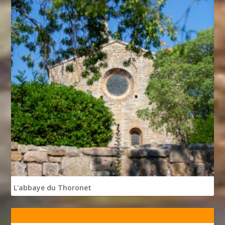
L'abbaye du Thoronet