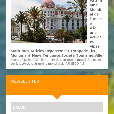
Patrim
oine
Mondi
al de
l’Unesc
o
A la
une
,
Activit
és
,
Alpes-
Maritimes
Articles
Département
Escapade
Lieu
,
,
,
,
,
Monument
News Tendance
Société
Tourisme
Ville
,
,
,
,
Mardi 27 juillet 2021, le Comité du patrimoine mondial a inscrit
sur la Liste du patrimoine mondial de l’UNESCO
[…]
NEWSLETTER