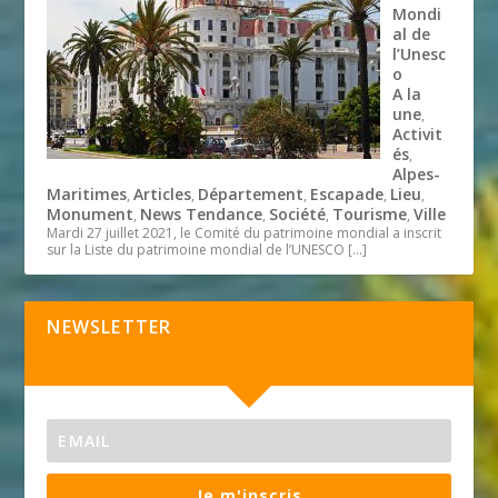
Mondi
al de
l’Unesc
o
A la
une
,
Activit
és
,
Alpes-
Maritimes
Articles
Département
Escapade
Lieu
,
,
,
,
,
Monument
News Tendance
Société
Tourisme
Ville
,
,
,
,
Mardi 27 juillet 2021, le Comité du patrimoine mondial a inscrit
sur la Liste du patrimoine mondial de l’UNESCO
[…]
NEWSLETTER
Je m'inscris