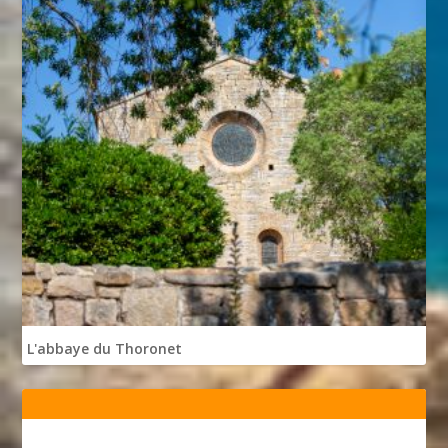
L'abbaye du Thoronet