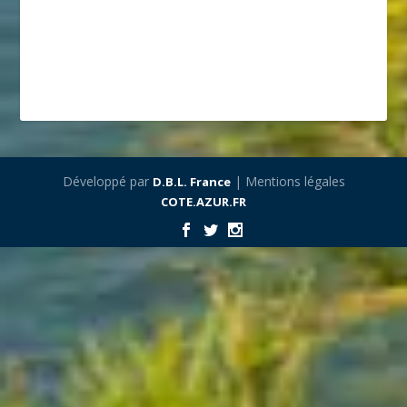
Développé par
| Mentions légales
D.B.L. France
COTE.AZUR.FR