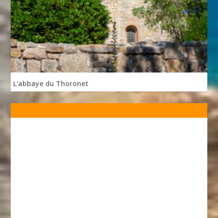
L'abbaye du Thoronet