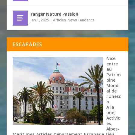
ranger Nature Passion
Jan 1, 2025
|
Articles
,
News Tendance
ESCAPADES
Nice
entre
au
Patrim
oine
Mondi
al de
l’Unesc
o
A la
une
,
Activit
és
,
Alpes-
Maritimes
Articles
Département
Escapade
Lieu
,
,
,
,
,