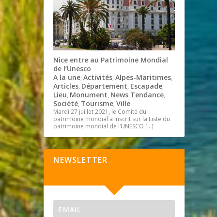
Nice entre au Patrimoine Mondial
de l’Unesco
A la une
Activités
Alpes-Maritimes
,
,
,
Articles
Département
Escapade
,
,
,
Lieu
Monument
News Tendance
,
,
,
Société
Tourisme
Ville
,
,
Mardi 27 juillet 2021, le Comité du
patrimoine mondial a inscrit sur la Liste du
patrimoine mondial de l’UNESCO
[…]
NEWSLETTER