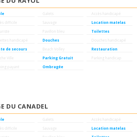
E DU RAYOL
ble
Galets
Accès handicapé
s difficile
Sauvage
Location matelas
uriste
Pavillon bleu
Toilettes
lettes handicapé
Douches
Douches handicapé
te de secours
Beach Volley
Restauration
che Ville
Parking Gratuit
Parking handicap
king payant
Ombragée
E DU CANADEL
ble
Galets
Accès handicapé
s difficile
Sauvage
Location matelas