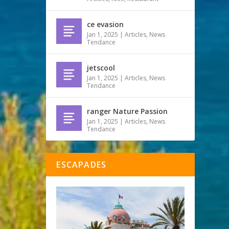
ce evasion
Jan 1, 2025
|
Articles
,
News
Tendance
jetscool
Jan 1, 2025
|
Articles
,
News
Tendance
ranger Nature Passion
Jan 1, 2025
|
Articles
,
News
Tendance
ESCAPADES