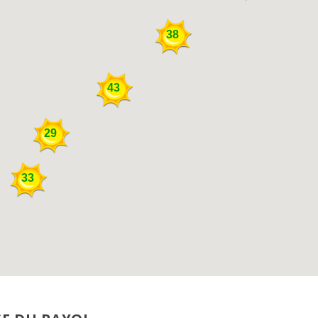
38
43
29
33