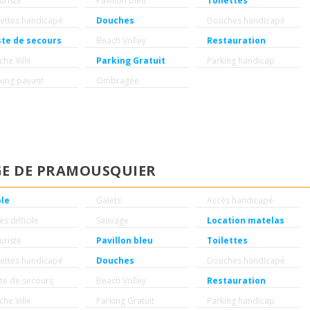
uriste
Pavillon bleu
Toilettes
lettes handicapé
Douches
Douches handicapé
te de secours
Beach Volley
Restauration
che Ville
Parking Gratuit
Parking handicap
king payant
Ombragée
GE DE PRAMOUSQUIER
ble
Galets
Accès handicapé
s difficile
Sauvage
Location matelas
uriste
Pavillon bleu
Toilettes
lettes handicapé
Douches
Douches handicapé
te de secours
Beach Volley
Restauration
che Ville
Parking Gratuit
Parking handicap