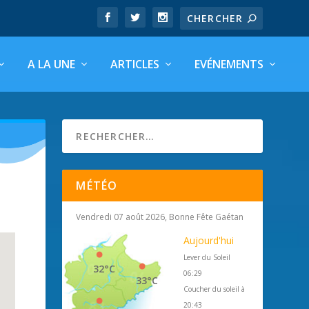
A LA UNE
ARTICLES
EVÉNEMENTS
MÉTÉO
Vendredi 07 août 2026, Bonne Fête Gaétan
Aujourd'hui
Lever du Soleil
32°C
06:29
33°C
Coucher du soleil à
20:43