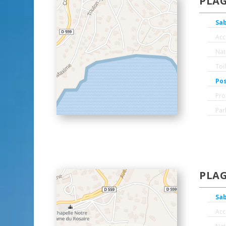
PLAG
Sa
Accè
Nat
Toi
Pos
Pro
Par
PLAG
Sa
Accè