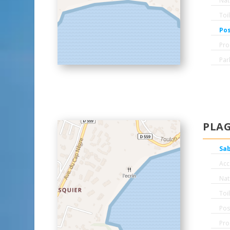
Nat
Toi
Pos
Pro
Par
PLA
Sa
Accè
Nat
Toi
Pos
Pro