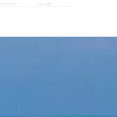
king payant
Ombragée