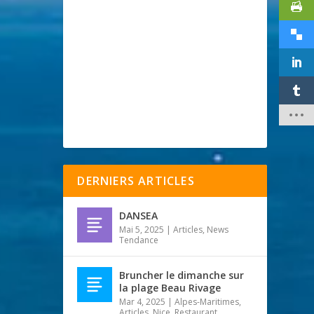
DERNIERS ARTICLES
DANSEA
Mai 5, 2025
|
Articles
,
News
Tendance
Bruncher le dimanche sur
la plage Beau Rivage
Mar 4, 2025
|
Alpes-Maritimes
,
Articles
,
Nice
,
Restaurant