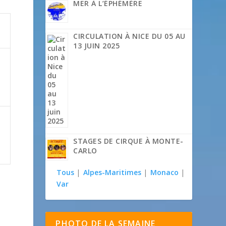
MER À L’ÉPHÉMÈRE
CIRCULATION À NICE DU 05 AU
13 JUIN 2025

STAGES DE CIRQUE À MONTE-
CARLO

Tous
|
Alpes-Maritimes
|
Monaco
|
Var
PHOTO DE LA SEMAINE