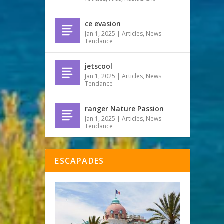
ce evasion
Jan 1, 2025
|
Articles
,
News
Tendance
jetscool
Jan 1, 2025
|
Articles
,
News
Tendance
ranger Nature Passion
Jan 1, 2025
|
Articles
,
News
Tendance
ESCAPADES