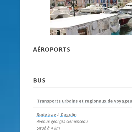
AÉROPORTS
BUS
Transports urbains et regionaux de voyageu
Sodetrav
à
Cogolin
Avenue georges clemenceau
Situé à 4 km