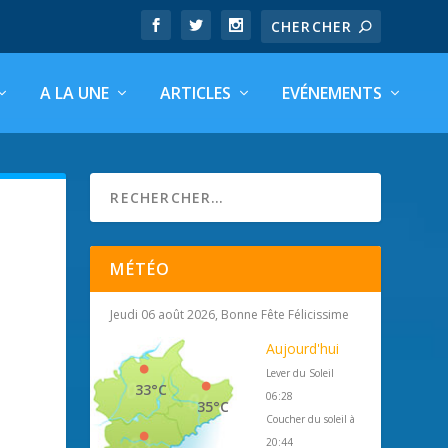
A LA UNE
ARTICLES
EVÉNEMENTS
MÉTÉO
Jeudi 06 août 2026, Bonne Fête Félicissime
Aujourd'hui
Lever du Soleil
33°C
06:28
35°C
Coucher du soleil à
20:44