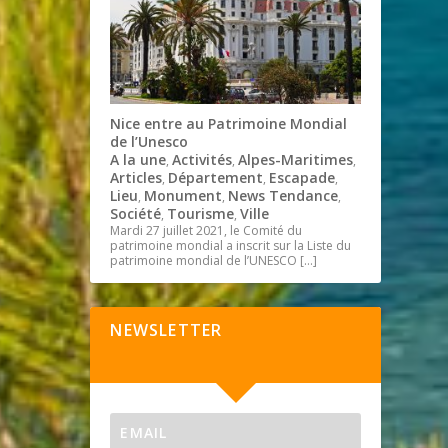
Nice entre au Patrimoine Mondial
de l’Unesco
A la une
Activités
Alpes-Maritimes
,
,
,
Articles
Département
Escapade
,
,
,
Lieu
Monument
News Tendance
,
,
,
Société
Tourisme
Ville
,
,
Mardi 27 juillet 2021, le Comité du
patrimoine mondial a inscrit sur la Liste du
patrimoine mondial de l’UNESCO
[…]
NEWSLETTER