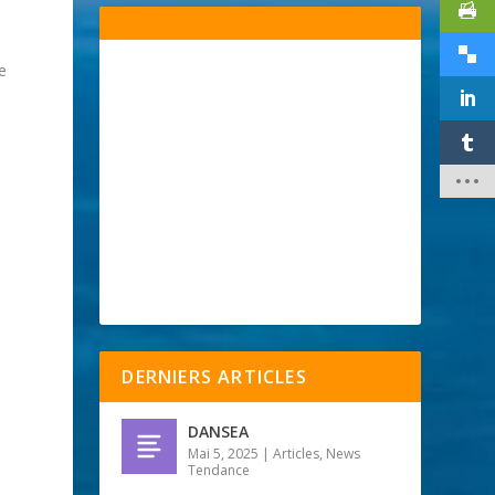
e
DERNIERS ARTICLES
DANSEA
Mai 5, 2025
|
Articles
,
News
Tendance