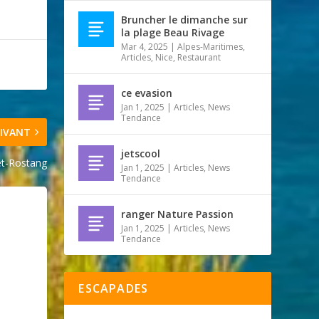
Bruncher le dimanche sur
la plage Beau Rivage
Mar 4, 2025
|
Alpes-Maritimes
,
Articles
,
Nice
,
Restaurant
ce evasion
Jan 1, 2025
|
Articles
,
News
Tendance
IVANT
jetscool
et-Rostang
Jan 1, 2025
|
Articles
,
News
Tendance
ranger Nature Passion
Jan 1, 2025
|
Articles
,
News
Tendance
ESCAPADES