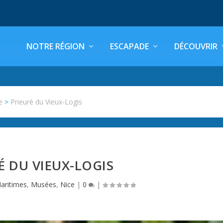
NOTRE RÉGION
ESCAPADE
DÉCOUVRIR
e
>
Prieuré du Vieux-Logis
É DU VIEUX-LOGIS
aritimes
,
Musées
,
Nice
|
0
|