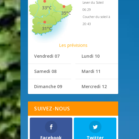
Lever du Soleil
33°C
06:29
35°C
Coucher du soleil à
20:43
31°C
Les prévisions
Vendredi 07
Lundi 10
Samedi 08
Mardi 11
Dimanche 09
Mercredi 12
SUIVEZ-NOUS
Facebook
Twitter