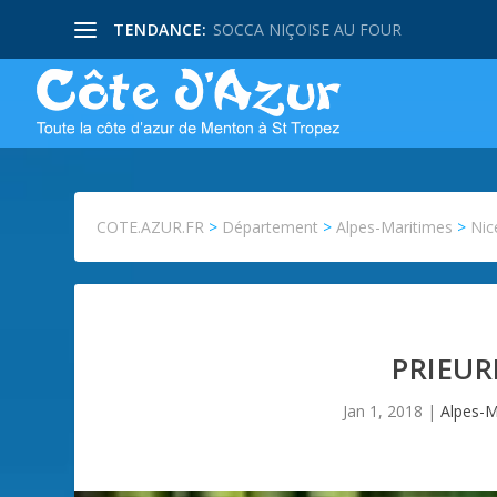
TENDANCE:
SOCCA NIÇOISE AU FOUR
COTE.AZUR.FR
>
Département
>
Alpes-Maritimes
>
Nic
PRIEUR
Jan 1, 2018
|
Alpes-M